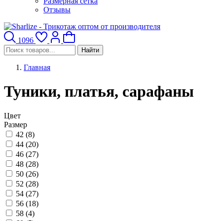
Размерная сетка
Отзывы
1096
Найти
Главная
Туники, платья, сарафаны
Цвет
Размер
42 (
8
)
44 (
20
)
46 (
27
)
48 (
28
)
50 (
26
)
52 (
28
)
54 (
27
)
56 (
18
)
58 (
4
)