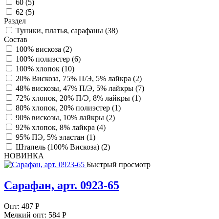
60 (
5
)
62 (
5
)
Раздел
Туники, платья, сарафаны (
38
)
Состав
100% вискоза (
2
)
100% полиэстер (
6
)
100% хлопок (
10
)
20% Вискоза, 75% П/Э, 5% лайкра (
2
)
48% вискозы, 47% П/Э, 5% лайкры (
7
)
72% хлопок, 20% П/Э, 8% лайкры (
1
)
80% хлопок, 20% полиэстер (
1
)
90% вискозы, 10% лайкры (
2
)
92% хлопок, 8% лайкра (
4
)
95% ПЭ, 5% эластан (
1
)
Штапель (100% Вискоза) (
2
)
НОВИНКА
Быстрый просмотр
Сарафан, арт. 0923-65
Опт:
487
Р
Мелкий опт: 584
Р