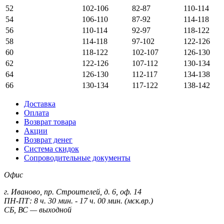
52
102-106
82-87
110-114
54
106-110
87-92
114-118
56
110-114
92-97
118-122
58
114-118
97-102
122-126
60
118-122
102-107
126-130
62
122-126
107-112
130-134
64
126-130
112-117
134-138
66
130-134
117-122
138-142
Доставка
Оплата
Возврат товара
Акции
Возврат денег
Система скидок
Сопроводительные документы
Офис
г. Иваново, пр. Строителей, д. 6, оф. 14
ПН-ПТ: 8 ч. 30 мин. - 17 ч. 00 мин. (мск.вр.)
СБ, ВС — выходной