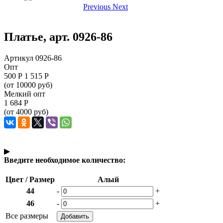
Previous
Next
Платье, арт. 0926-86
Артикул 0926-86
Опт
500
Р
1 515 Р
(от 10000 руб)
Мелкий опт
1 684
Р
(от 4000 руб)
▶
Введите необходимое количество:
Цвет / Размер
Алый
44
-
+
46
-
+
Все размеры