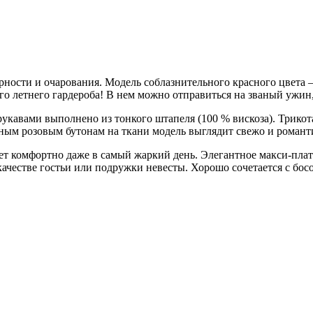
рности и очарования. Модель соблазнительного красного цвета –
го летнего гардероба! В нем можно отправиться на званый ужин
укавами выполнено из тонкого штапеля (100 % вискоза). Трикот
жным розовым бутонам на ткани модель выглядит свежо и романт
ет комфортно даже в самый жаркий день. Элегантное макси-плать
 качестве гостьи или подружки невесты. Хорошо сочетается с б