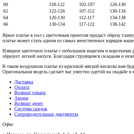
60
118-122
102-107
126-130
62
122-126
107-112
130-134
64
126-130
112-117
134-138
66
130-134
117-122
138-142
Яркое платье в пол с цветочным принтом придаст образу гламу
платье может стать одним из самых женственных нарядов ваше
Изящное цветочное платье с небольшим вырезом и короткими р
образует легкий напуск. Благодаря струящимся складкам и не
В таком воздушном платье из красивой мягкой вискозы вам буд
Оригинальная модель сделает вас уместно одетой на свадьбе в
Доставка
Оплата
Возврат товара
Акции
Возврат денег
Система скидок
Сопроводительные документы
Офис