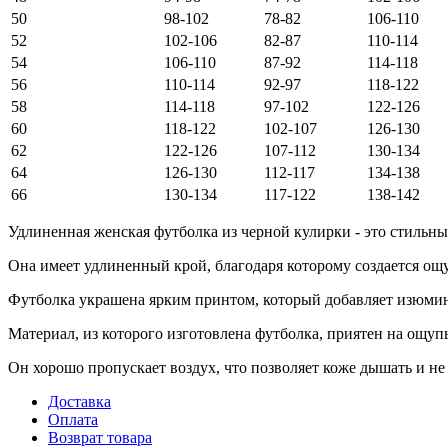
50
98-102
78-82
106-110
52
102-106
82-87
110-114
54
106-110
87-92
114-118
56
110-114
92-97
118-122
58
114-118
97-102
122-126
60
118-122
102-107
126-130
62
122-126
107-112
130-134
64
126-130
112-117
134-138
66
130-134
117-122
138-142
Удлиненная женская футболка из черной кулирки - это стильны
Она имеет удлиненный крой, благодаря которому создается ощ
Футболка украшена ярким принтом, который добавляет изюмин
Материал, из которого изготовлена футболка, приятен на ощуп
Он хорошо пропускает воздух, что позволяет коже дышать и не 
Доставка
Оплата
Возврат товара