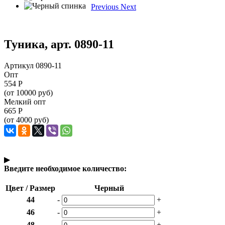
Previous
Next
Туника, арт. 0890-11
Артикул 0890-11
Опт
554
Р
(от 10000 руб)
Мелкий опт
665
Р
(от 4000 руб)
▶
Введите необходимое количество:
Цвет / Размер
Черный
44
-
+
46
-
+
48
-
+