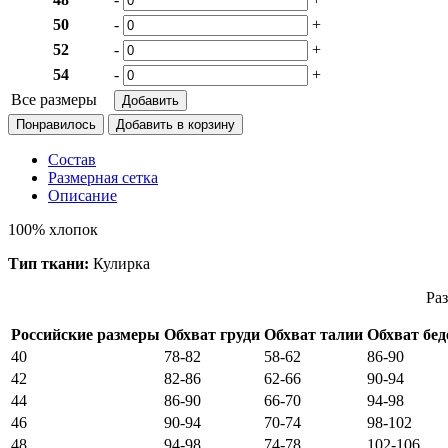
50
-
+
52
-
+
54
-
+
Все размеры
Понравилось
Состав
Размерная сетка
Описание
100% хлопок
Тип ткани:
Кулирка
Раз
Российские размеры
Обхват груди
Обхват талии
Обхват бед
40
78-82
58-62
86-90
42
82-86
62-66
90-94
44
86-90
66-70
94-98
46
90-94
70-74
98-102
48
94-98
74-78
102-106