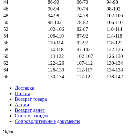
44
86-90
66-70
94-98
46
90-94
70-74
98-102
48
94-98
74-78
102-106
50
98-102
78-82
106-110
52
102-106
82-87
110-114
54
106-110
87-92
114-118
56
110-114
92-97
118-122
58
114-118
97-102
122-126
60
118-122
102-107
126-130
62
122-126
107-112
130-134
64
126-130
112-117
134-138
66
130-134
117-122
138-142
Доставка
Оплата
Возврат товара
Акции
Возврат денег
Система скидок
Сопроводительные документы
Офис