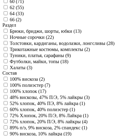
60 (
71
)
62 (
55
)
64 (
33
)
66 (
2
)
Раздел
Брюки, бриджи, шорты, юбки (
13
)
Ночные сорочки (
22
)
Толстовки, кардиганы, водолазки, лонгсливы (
28
)
Трикотажные костюмы, комплекты (
2
)
Туники, платья, сарафаны (
9
)
Футболки, майки, топы (
18
)
Халаты (
3
)
Состав
100% вискоза (
2
)
100% полиэстер (
7
)
100% хлопок (
17
)
48% вискозы, 47% П/Э, 5% лайкры (
3
)
52% хлопок, 40% ПЭ, 8% лайкра (
1
)
60% хлопок, 40% полиэстер (
1
)
72% Хлопок, 20% П/Э, 8% Лайкра (
1
)
72% хлопок, 20% П/Э, 8% лайкры (
4
)
89% п/э, 9% вискоза, 2% спандекс (
1
)
90% вискоза, 10% лайкра (
19
)