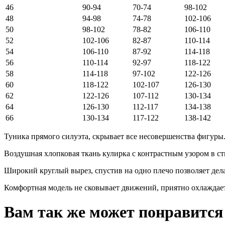
46
90-94
70-74
98-102
48
94-98
74-78
102-106
50
98-102
78-82
106-110
52
102-106
82-87
110-114
54
106-110
87-92
114-118
56
110-114
92-97
118-122
58
114-118
97-102
122-126
60
118-122
102-107
126-130
62
122-126
107-112
130-134
64
126-130
112-117
134-138
66
130-134
117-122
138-142
Туника прямого силуэта, скрывает все несовершенства фигуры
Воздушная хлопковая ткань кулирка с контрастным узором в ст
Широкий круглый вырез, спустив на одно плечо позволяет дел
Комфортная модель не сковывает движений, приятно охлаждает
Вам так же может понравится