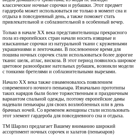
классические ночные сорочки и рубашки. Этот предмет
гардероба может использоваться не только в момент сна и
отдыха в повседневный день, а также поможет стать
привлекательной и соблазнительной в особенный вечер.
Только в начале ХХ века представительницы прекрасного
пола из европейских стран начали носить изящные и
изысканные сорочки из натуральной ткани с кружевными
украшениями и ленточками. В послевоенное время для
пошива ночных сорочек стали использоваться более дорогие
ткани: шелк, атлас, вискоза. В этот период появилось широкое
цветовое разнообразие нательных рубашек, возникли модели
с тонкими бретелями и соблазнительными вырезами.
Начало ХХ века также ознаменовалось появлением
современного ночного пеньюара. Изначально прототипы
таких нарядов были более торжественным и праздничным
вариантом спальной одежды, поэтому европейские дамы
надевали пеньюары для своих возлюбленных или в день
брачных ночей. Со временем женщины стали использовать
этот элемент гардероба для повседневного сна и отдыха.
ТМ Шарлиз предлагает Вашему вниманию широкий
ассортимент ночных сорочек и халатов (пеньюаров)