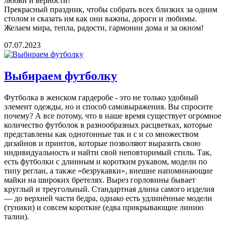
любви и верности!
Прекрасный праздник, чтобы собрать всех близких за одним
столом и сказать им как они важны, дороги и любимы.
Желаем мира, тепла, радости, гармонии дома и за окном!
07.07.2023
Выбираем футболку
Футболка в женском гардеробе - это не только удобный
элемент одежды, но и способ самовыражения. Вы спросите
почему? А все потому, что в наше время существует огромное
количество футболок в разнообразных расцветках, которые
представлены как однотонные так и с и со множеством
дизайнов и принтов, которые позволяют выразить свою
индивидуальность и найти свой неповторимый стиль. Так,
есть футболки с длинным и коротким рукавом, модели по
типу реглан, а также «безрукавки», внешне напоминающие
майки на широких бретелях. Вырез горловины бывает
круглый и треугольный. Стандартная длина самого изделия
— до верхней части бедра, однако есть удлинённые модели
(туники) и совсем короткие (едва прикрывающие линию
талии).