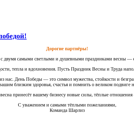
победой!
Дорогие партнёры!
ас с двумя самыми светлыми и душевными праздниками весны — 
сти, тепла и вдохновения. Пусть Праздник Весны и Труда наполн
з нас. День Победы — это символ мужества, стойкости и безгр
вашим близким здоровья, счастья и помнить о великом подвиге 
ь весна принесёт вашему бизнесу новые силы, тёплые отношения 
С уважением и самыми тёплыми пожеланиями,
Команда Шарлиз