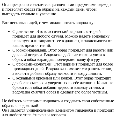
Она прекрасно сочетается с различными предметами одежды
и позволяет создавать образы на каждый день, чтобы
выглядеть стильно и уверенно.
Вот несколько идей, с чем можно носить водолазку:
С джинсами. Это классический вариант, который
подойдет для любого случая. Можно надеть водолазку
навыпуск или заправить ее в джинсы, в зависимости от
ваших предпочтений.
С юбкой-карандаш. Этот образ подойдет для работы или
деловой встречи. Водолазка добавит тепла и уюта в
образ, а юбка-карандаш подчеркнет вашу фигуру.
С брюками-кюлотами. Этот вариант подойдет для более
прохладных дней. Водолазка поможет сохранить тепло,
а кюлоты добавят образу легкости и воздушности.
С кожаными брюками или юбкой. Этот образ подходит
для более смелых и уверенных в себе женщин. Кожаные
брюки или юбка добавят дерзости вашему стилю, а
водолазка смягчит образ и сделает его более уютным.
Не бойтесь экспериментировать и создавать свои собственные
образы с водолазкой!
Она является универсальным элементом гардероба и подходит
для любого типа фигуры и возраста.