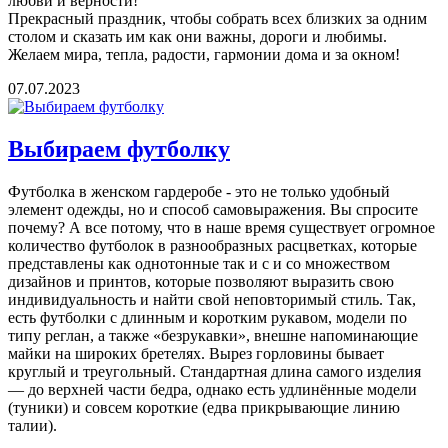
любви и верности!
Прекрасный праздник, чтобы собрать всех близких за одним
столом и сказать им как они важны, дороги и любимы.
Желаем мира, тепла, радости, гармонии дома и за окном!
07.07.2023
Выбираем футболку
Футболка в женском гардеробе - это не только удобный
элемент одежды, но и способ самовыражения. Вы спросите
почему? А все потому, что в наше время существует огромное
количество футболок в разнообразных расцветках, которые
представлены как однотонные так и с и со множеством
дизайнов и принтов, которые позволяют выразить свою
индивидуальность и найти свой неповторимый стиль. Так,
есть футболки с длинным и коротким рукавом, модели по
типу реглан, а также «безрукавки», внешне напоминающие
майки на широких бретелях. Вырез горловины бывает
круглый и треугольный. Стандартная длина самого изделия
— до верхней части бедра, однако есть удлинённые модели
(туники) и совсем короткие (едва прикрывающие линию
талии).