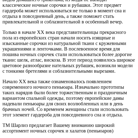
классические ночные сорочки и рубашки. Этот предмет
гардероба может использоваться не только в момент сна и
отдыха в повседневный день, а также поможет стать
привлекательной и соблазнительной в особенный вечер.
Только в начале ХХ века представительницы прекрасного
пола из европейских стран начали носить изящные и
изысканные сорочки из натуральной ткани с кружевными
украшениями и ленточками. В послевоенное время для
пошива ночных сорочек стали использоваться более дорогие
ткани: шелк, атлас, вискоза. В этот период появилось широкое
цветовое разнообразие нательных рубашек, возникли модели
с тонкими бретелями и соблазнительными вырезами.
Начало ХХ века также ознаменовалось появлением
современного ночного пеньюара. Изначально прототипы
таких нарядов были более торжественным и праздничным
вариантом спальной одежды, поэтому европейские дамы
надевали пеньюары для своих возлюбленных или в день
брачных ночей. Со временем женщины стали использовать
этот элемент гардероба для повседневного сна и отдыха.
ТМ Шарлиз предлагает Вашему вниманию широкий
ассортимент ночных сорочек и халатов (пеньюаров)