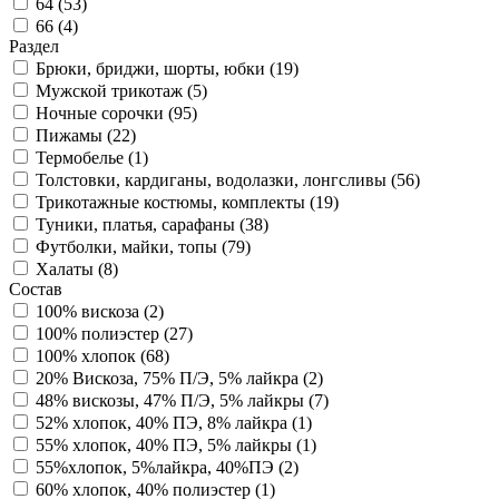
64 (
53
)
66 (
4
)
Раздел
Брюки, бриджи, шорты, юбки (
19
)
Мужской трикотаж (
5
)
Ночные сорочки (
95
)
Пижамы (
22
)
Термобелье (
1
)
Толстовки, кардиганы, водолазки, лонгсливы (
56
)
Трикотажные костюмы, комплекты (
19
)
Туники, платья, сарафаны (
38
)
Футболки, майки, топы (
79
)
Халаты (
8
)
Состав
100% вискоза (
2
)
100% полиэстер (
27
)
100% хлопок (
68
)
20% Вискоза, 75% П/Э, 5% лайкра (
2
)
48% вискозы, 47% П/Э, 5% лайкры (
7
)
52% хлопок, 40% ПЭ, 8% лайкра (
1
)
55% хлопок, 40% ПЭ, 5% лайкры (
1
)
55%хлопок, 5%лайкра, 40%ПЭ (
2
)
60% хлопок, 40% полиэстер (
1
)