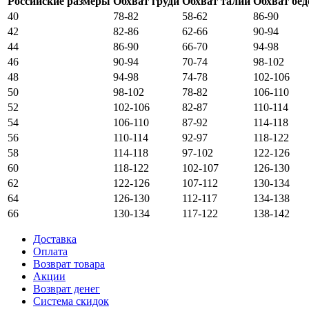
Российские размеры
Обхват груди
Обхват талии
Обхват бед
40
78-82
58-62
86-90
42
82-86
62-66
90-94
44
86-90
66-70
94-98
46
90-94
70-74
98-102
48
94-98
74-78
102-106
50
98-102
78-82
106-110
52
102-106
82-87
110-114
54
106-110
87-92
114-118
56
110-114
92-97
118-122
58
114-118
97-102
122-126
60
118-122
102-107
126-130
62
122-126
107-112
130-134
64
126-130
112-117
134-138
66
130-134
117-122
138-142
Доставка
Оплата
Возврат товара
Акции
Возврат денег
Система скидок