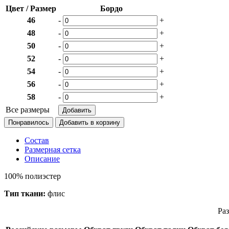
Цвет / Размер
Бордо
46
-
+
48
-
+
50
-
+
52
-
+
54
-
+
56
-
+
58
-
+
Все размеры
Понравилось
Состав
Размерная сетка
Описание
100% полиэстер
Тип ткани:
флис
Раз