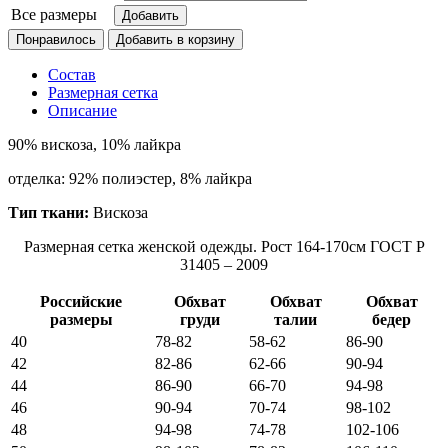
Все размеры
Понравилось
Состав
Размерная сетка
Описание
90% вискоза, 10% лайкра
отделка: 92% полиэстер, 8% лайкра
Тип ткани:
Вискоза
Размерная сетка женской одежды. Рост 164-170см ГОСТ Р
31405 – 2009
Российские
Обхват
Обхват
Обхват
размеры
груди
талии
бедер
40
78-82
58-62
86-90
42
82-86
62-66
90-94
44
86-90
66-70
94-98
46
90-94
70-74
98-102
48
94-98
74-78
102-106