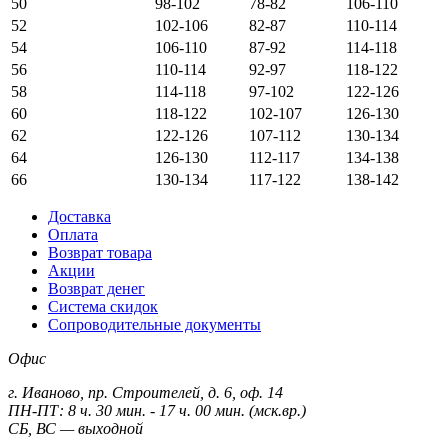
50
98-102
78-82
106-110
52
102-106
82-87
110-114
54
106-110
87-92
114-118
56
110-114
92-97
118-122
58
114-118
97-102
122-126
60
118-122
102-107
126-130
62
122-126
107-112
130-134
64
126-130
112-117
134-138
66
130-134
117-122
138-142
Доставка
Оплата
Возврат товара
Акции
Возврат денег
Система скидок
Сопроводительные документы
Офис
г. Иваново, пр. Строителей, д. 6, оф. 14
ПН-ПТ: 8 ч. 30 мин. - 17 ч. 00 мин. (мск.вр.)
СБ, ВС — выходной