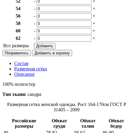
52
-
+
54
-
+
56
-
+
58
-
+
60
-
+
62
-
+
Все размеры
Понравилось
Состав
Размерная сетка
Описание
100% полиэстер
Тип ткани:
сандра
Размерная сетка женской одежды. Рост 164-170см ГОСТ Р
31405 – 2009
Российские
Обхват
Обхват
Обхват
размеры
груди
талии
бедер
40
78-82
58-62
86-90