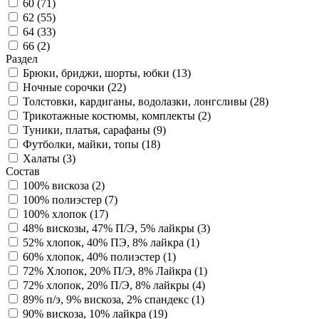
60 (
71
)
62 (
55
)
64 (
33
)
66 (
2
)
Раздел
Брюки, бриджи, шорты, юбки (
13
)
Ночные сорочки (
22
)
Толстовки, кардиганы, водолазки, лонгсливы (
28
)
Трикотажные костюмы, комплекты (
2
)
Туники, платья, сарафаны (
9
)
Футболки, майки, топы (
18
)
Халаты (
3
)
Состав
100% вискоза (
2
)
100% полиэстер (
7
)
100% хлопок (
17
)
48% вискозы, 47% П/Э, 5% лайкры (
3
)
52% хлопок, 40% ПЭ, 8% лайкра (
1
)
60% хлопок, 40% полиэстер (
1
)
72% Хлопок, 20% П/Э, 8% Лайкра (
1
)
72% хлопок, 20% П/Э, 8% лайкры (
4
)
89% п/э, 9% вискоза, 2% спандекс (
1
)
90% вискоза, 10% лайкра (
19
)