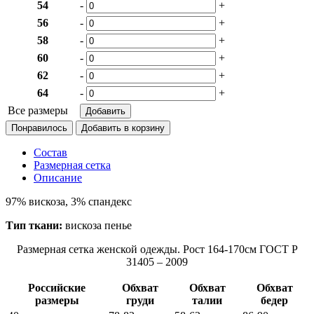
54
-
+
56
-
+
58
-
+
60
-
+
62
-
+
64
-
+
Все размеры
Понравилось
Состав
Размерная сетка
Описание
97% вискоза, 3% спандекс
Тип ткани:
вискоза пенье
Размерная сетка женской одежды. Рост 164-170см ГОСТ Р
31405 – 2009
Российские
Обхват
Обхват
Обхват
размеры
груди
талии
бедер