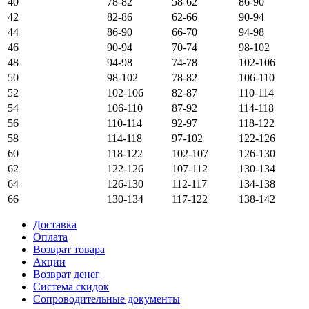
40
78-82
58-62
86-90
42
82-86
62-66
90-94
44
86-90
66-70
94-98
46
90-94
70-74
98-102
48
94-98
74-78
102-106
50
98-102
78-82
106-110
52
102-106
82-87
110-114
54
106-110
87-92
114-118
56
110-114
92-97
118-122
58
114-118
97-102
122-126
60
118-122
102-107
126-130
62
122-126
107-112
130-134
64
126-130
112-117
134-138
66
130-134
117-122
138-142
Доставка
Оплата
Возврат товара
Акции
Возврат денег
Система скидок
Сопроводительные документы