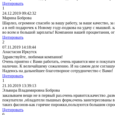
Цитировать
1
24.12.2019 09:42:32
Марина Боброва
Шарлиз, огромное спасибо за вашу работу, за ваше качество, з
а в ней подарочек к Новому году-подкова на удачу с мышкой.
во всем и большой зарплаты! Компании вашей процветания, о
Цитировать
2
07.11.2019 14:18:44
Анастасия Иркутск
Здравствуйте, любимая компания!
Очень приятно с Вами работать, очень нравится мне и покупат
наличии. К величайшему сожалению. И на самом деле соглашус
Надеюсь на дальнейшее благотворное сотрудничество с Вами!
Цитировать
1
21.10.2019 13:39:13
Эльвира Владимировна Боброва
заказываем вещи не в первый раз.очень нравится.качество ,ра
покупатели ,обладатели пышных форм,очень заинтересованы в т
таких фасонов-как горячие пирожки,пользуются большим спро
Цитировать
0