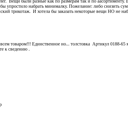
лег. Вещи были разные как по размерам так и по аасортименту. 
то бы упростило набрать минималку. Пожелание: либо снизить су
нский трикотаж. И хотела бы заказать некоторые вещи НО не на
всем товаром!!! Единственное но... толстовка Артикул 0188-65 
те к сведению .
p