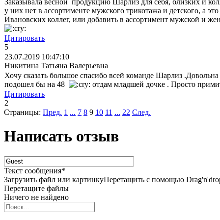
Заказывала весной продукцию Шарлиз для себя, близких и кол
у них нет в ассортименте мужского трикотажа и детского, а э
Ивановских коллег, или добавить в ассортимент мужской и же
Цитировать
5
23.07.2019 10:47:10
Никитина Татьяна Валерьевна
Хочу сказать большое спасибо всей команде Шарлиз .Довольна 
подошел бы на 48
отдам младшей дочке . Просто прими
Цитировать
2
Страницы:
Пред.
1
...
7
8
9
10
11
...
22
След.
Написать отзыв
Текст сообщения
*
Загрузить файл или картинку
Перетащить с помощью Drag'n'dro
Перетащите файлы
Ничего не найдено