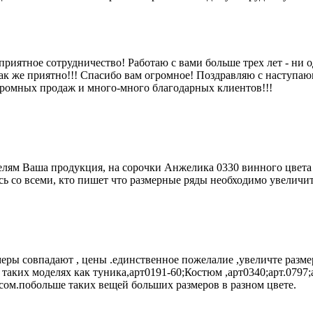
а приятное сотрудничество! Работаю с вами больше трех лет - н
 как же приятно!!! Спасибо вам огромное! Поздравляю с наступа
громных продаж и много-много благодарных клиентов!!!
елям Ваша продукция, на сорочки Анжелика 0330 винного цвета 
ь со всеми, кто пишет что размерные ряды необходимо увеличит
змеры совпадают , цены .единственное пожелалие ,увеличте раз
аких моделях как туника,арт0191-60;Костюм ,арт0340;арт.0797;а
сом.побольше таких вещей больших размеров в разном цвете.