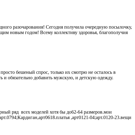
и одного разочарования! Сегодня получила очередную посылочку,
ющим новым годом! Всему коллективу здоровья, благополучия
просто бешеный спрос, только их смотрю не осталось в
ь и обязательно добавить мужскую, и детскую одежду.
мерный ряд всех моделей хотя бы до62-64 размеров.мои
рт.0794;Кардиган,арт0618.платья ,арт0121-04;арт.0120-23.вещи