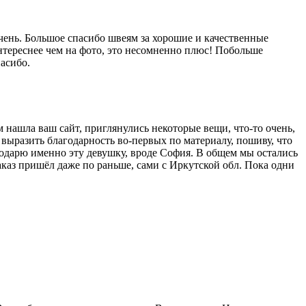
очень. Большое спасибо швеям за хорошие и качественные
нтереснее чем на фото, это несомненно плюс! Побольше
пасибо.
м нашла ваш сайт, приглянулись некоторые вещи, что-то очень,
 выразить благодарность во-первых по материалу, пошиву, что
годарю именно эту девушку, вроде София. В общем мы остались
аказ пришёл даже по раньше, сами с Иркутской обл. Пока одни