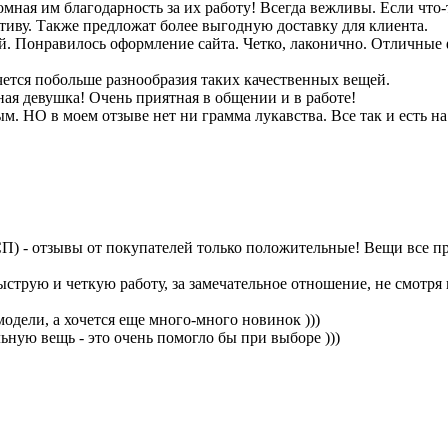
ая им благодарность за их работу! Всегда вежливы. Если что-т
нативу. Также предложат более выгодную доставку для клиента.
ией. Понравилось оформление сайта. Четко, лаконично. Отличные
ется побольше разнообразия таких качественных вещей.
ая девушка! Очень приятная в общении и в работе!
 НО в моем отзыве нет ни грамма лукавства. Все так и есть на
) - отзывы от покупателей только положительные! Вещи все прих
струю и четкую работу, за замечательное отношение, не смотря н
одели, а хочется еще много-много новинок )))
ную вещь - это очень помогло бы при выборе )))