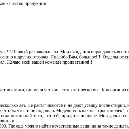
ое качество продукции.
!!! Первый раз заказывала. Мои ожидания оправдались все то что
писанию в других отзывах. Спасибо Вам, большое!!!! Отдельное 
нал. Желаю всей вашей команде процветания!!!
а трикотажа, где меня устраивает практически все. Как органи
несколько лет. Не растягиваются и не дают усадку после стирки, 
о чтобы что-то не подошло. Модели есть как на "тростиночек", т
сегда можно найти то, что тебе придется по душе. Мои дочь и сн
новинки.
000. Где еще можно найти качественные вещи да за такие деньги.