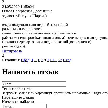
2
24.05.2020 11:50:24
Ольга Валерьевна Добрынина
здравствуйте ув к.Шарлиз)
вчера получили наш первый заказ, 5из5
размеры - идут в размер
цены - очень привлекательные ,приемлемые
работа менеджеров (калинкина ольга) - очень приятная девушка
никаких пересортов или недовложений ,все отлично)
рекомендую)).
Цитировать
2
Страницы:
Пред.
1
...
6
7
8
9
10
...
22
След.
Написать отзыв
Текст сообщения
*
Загрузить файл или картинку
Перетащить с помощью Drag'n'dro
Перетащите файлы
Ничего не найдено