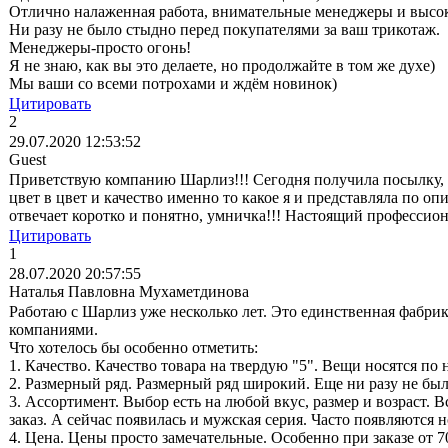
Отлично налаженная работа, внимательные менеджеры и высок
Ни разу не было стыдно перед покупателями за ваш трикотаж.
Менеджеры-просто огонь!
Я не знаю, как вы это делаете, но продолжайте в том же духе)
Мы ваши со всеми потрохами и ждём новинок)
Цитировать
2
29.07.2020 12:53:52
Guest
Приветствую компанию Шарлиз!!! Сегодня получила посылку, ура
цвет в цвет и качество именно то какое я и представляла по о
отвечает коротко и понятно, умничка!!! Настоящий профессио
Цитировать
1
28.07.2020 20:57:55
Наталья Павловна Мухаметдинова
Работаю с Шарлиз уже несколько лет. Это единственная фабрик
компаниями.
Что хотелось бы особенно отметить:
1. Качество. Качество товара на твердую "5". Вещи носятся по 
2. Размерный ряд. Размерный ряд широкий. Еще ни разу не был
3. Ассортимент. Выбор есть на любой вкус, размер и возраст. В
заказ. А сейчас появилась и мужская серия. Часто появляются 
4. Цена. Цены просто замечательные. Особенно при заказе от 7