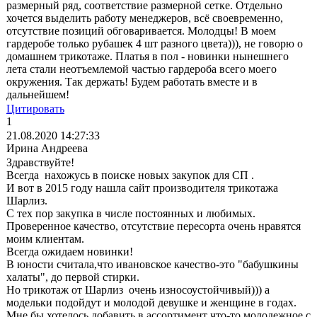
размерный ряд, соответствие размерной сетке. Отдельно
хочется выделить работу менеджеров, всё своевременно,
отсутствие позиций обговаривается. Молодцы! В моем
гардеробе только рубашек 4 шт разного цвета))), не говорю о
домашнем трикотаже. Платья в пол - новинки нынешнего
лета стали неотъемлемой частью гардероба всего моего
окружения. Так держать! Будем работать вместе и в
дальнейшем!
Цитировать
1
21.08.2020 14:27:33
Ирина Андреева
Здравствуйте!
Всегда нахожусь в поиске новых закупок для СП .
И вот в 2015 году нашла сайт производителя трикотажа
Шарлиз.
С тех пор закупка в числе постоянных и любимых.
Проверенное качество, отсутствие пересорта очень нравятся
моим клиентам.
Всегда ожидаем новинки!
В юности считала,что ивановское качество-это "бабушкины
халаты", до первой стирки.
Но трикотаж от Шарлиз очень износоустойчивый))) а
модельки подойдут и молодой девушке и женщине в годах.
Мне бы хотелось добавить в ассортимент что-то молодежное с