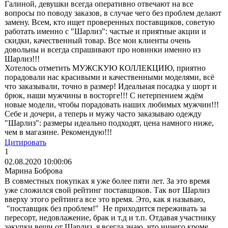
Галиной, девушки всегда оперативно отвечают на все
вопросы по поводу заказов, в случае чего без проблем делают
замену. Всем, кто ищет проверенных поставщиков, советую
работать именно с "Шарлиз": частые и приятные акции и
скидки, качественный товар. Все мои клиенты очень
довольны и всегда спрашивают про новинки именно из
Шарлиз!!!
Хотелось отметить МУЖСКУЮ КОЛЛЕКЦИЮ, приятно
порадовали нас красивыми и качественными моделями, всё
что заказывали, точно в размер! Идеальная посадка у шорт и
брюк, наши мужчины в восторге!!! С нетерпением ждём
новые модели, чтобы порадовать наших любимых мужчин!!!
Себе и дочери, а теперь и мужу часто заказываю одежду
"Шарлиз": размеры идеально подходят, цена намного ниже,
чем в магазине. Рекомендую!!!
Цитировать
1
02.08.2020 10:00:06
Марина Боброва
В совместных покупках я уже более пяти лет. За это время
уже сложился свой рейтинг поставщиков. Так вот Шарлиз
вверху этого рейтинга все это время. Это, как я называю,
"поставщик без проблем!" Не приходится переживать за
пересорт, недовлажение, брак и т.д и т.п. Отдавая участнику
закупки вещи от Шарлиз, я всегда знаю, что ничего кроме