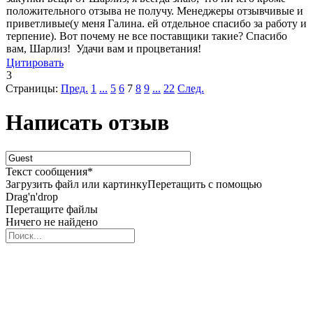
положительного отзыва не получу. Менеджеры отзывчивые и
приветливые(у меня Галина. ей отдельное спасибо за работу и
терпение). Вот почему не все поставщики такие? Спасибо
вам, Шарлиз! Удачи вам и процветания!
Цитировать
3
Страницы:
Пред.
1
...
5
6
7
8
9
...
22
След.
Написать отзыв
Текст сообщения
*
Загрузить файл или картинку
Перетащить с помощью
Drag'n'drop
Перетащите файлы
Ничего не найдено