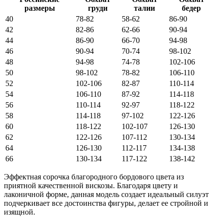
размеры
груди
талии
бедер
40
78-82
58-62
86-90
42
82-86
62-66
90-94
44
86-90
66-70
94-98
46
90-94
70-74
98-102
48
94-98
74-78
102-106
50
98-102
78-82
106-110
52
102-106
82-87
110-114
54
106-110
87-92
114-118
56
110-114
92-97
118-122
58
114-118
97-102
122-126
60
118-122
102-107
126-130
62
122-126
107-112
130-134
64
126-130
112-117
134-138
66
130-134
117-122
138-142
Эффектная сорочка благородного бордового цвета из
приятной качественной вискозы. Благодаря цвету и
лаконичной форме, данная модель создает идеальный силуэт
подчеркивает все достоинства фигуры, делает ее стройной и
изящной.