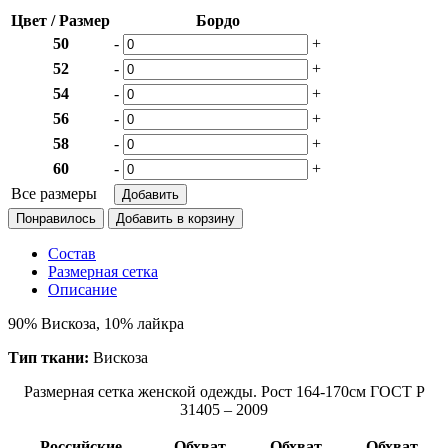
Цвет / Размер
Бордо
50
-
+
52
-
+
54
-
+
56
-
+
58
-
+
60
-
+
Все размеры
Понравилось
Состав
Размерная сетка
Описание
90% Вискоза, 10% лайкра
Тип ткани:
Вискоза
Размерная сетка женской одежды. Рост 164-170см ГОСТ Р
31405 – 2009
Российские
Обхват
Обхват
Обхват