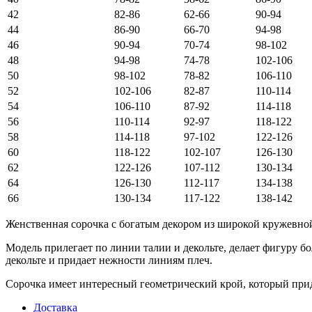
42
82-86
62-66
90-94
44
86-90
66-70
94-98
46
90-94
70-74
98-102
48
94-98
74-78
102-106
50
98-102
78-82
106-110
52
102-106
82-87
110-114
54
106-110
87-92
114-118
56
110-114
92-97
118-122
58
114-118
97-102
122-126
60
118-122
102-107
126-130
62
122-126
107-112
130-134
64
126-130
112-117
134-138
66
130-134
117-122
138-142
Женственная сорочка с богатым декором из широкой кружевно
Модель прилегает по линии талии и декольте, делает фигуру б
декольте и придает нежности линиям плеч.
Сорочка имеет интересный геометрический крой, который прид
Доставка