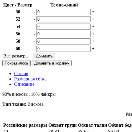
Цвет / Размер
Темно-синий
50
-
+
52
-
+
54
-
+
56
-
+
58
-
+
60
-
+
Все размеры
Понравилось
Состав
Размерная сетка
Описание
90% вискозы, 10% лайкры
Тип ткани:
Вискоза
Раз
Российские размеры
Обхват груди
Обхват талии
Обхват бед
40
78-82
58-62
86-90