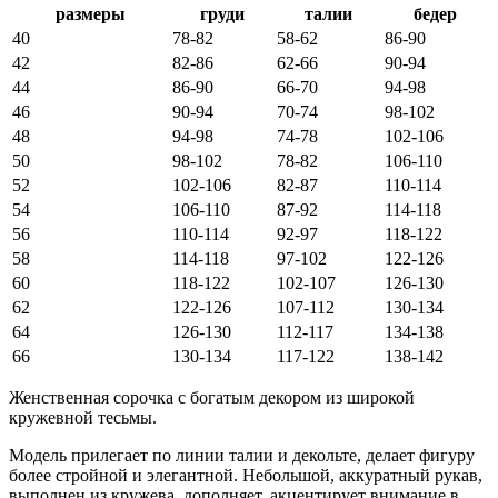
размеры
груди
талии
бедер
40
78-82
58-62
86-90
42
82-86
62-66
90-94
44
86-90
66-70
94-98
46
90-94
70-74
98-102
48
94-98
74-78
102-106
50
98-102
78-82
106-110
52
102-106
82-87
110-114
54
106-110
87-92
114-118
56
110-114
92-97
118-122
58
114-118
97-102
122-126
60
118-122
102-107
126-130
62
122-126
107-112
130-134
64
126-130
112-117
134-138
66
130-134
117-122
138-142
Женственная сорочка с богатым декором из широкой
кружевной тесьмы.
Модель прилегает по линии талии и декольте, делает фигуру
более стройной и элегантной. Небольшой, аккуратный рукав,
выполнен из кружева, дополняет, акцентирует внимание в