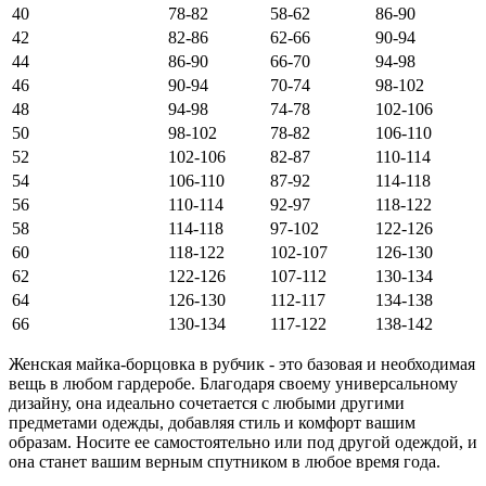
40
78-82
58-62
86-90
42
82-86
62-66
90-94
44
86-90
66-70
94-98
46
90-94
70-74
98-102
48
94-98
74-78
102-106
50
98-102
78-82
106-110
52
102-106
82-87
110-114
54
106-110
87-92
114-118
56
110-114
92-97
118-122
58
114-118
97-102
122-126
60
118-122
102-107
126-130
62
122-126
107-112
130-134
64
126-130
112-117
134-138
66
130-134
117-122
138-142
Женская майка-борцовка в рубчик - это базовая и необходимая
вещь в любом гардеробе. Благодаря своему универсальному
дизайну, она идеально сочетается с любыми другими
предметами одежды, добавляя стиль и комфорт вашим
образам. Носите ее самостоятельно или под другой одеждой, и
она станет вашим верным спутником в любое время года.