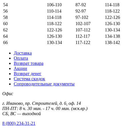
54
106-110
87-92
114-118
56
110-114
92-97
118-122
58
114-118
97-102
122-126
60
118-122
102-107
126-130
62
122-126
107-112
130-134
64
126-130
112-117
134-138
66
130-134
117-122
138-142
Доставка
Оплата
Возврат товара
Акции
Возврат денег
Система скидок
Сопроводительные документы
Офис
г. Иваново, пр. Строителей, д. 6, оф. 14
ПН-ПТ: 8 ч. 30 мин. - 17 ч. 00 мин. (мск.вр.)
СБ, ВС — выходной
8 (800) 234-31-21