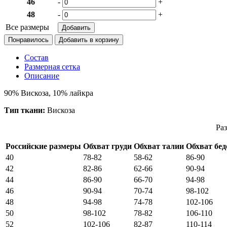
46
-
+
48
-
+
Все размеры
Понравилось
Состав
Размерная сетка
Описание
90% Вискоза, 10% лайкра
Тип ткани:
Вискоза
Раз
Российские размеры
Обхват груди
Обхват талии
Обхват бед
40
78-82
58-62
86-90
42
82-86
62-66
90-94
44
86-90
66-70
94-98
46
90-94
70-74
98-102
48
94-98
74-78
102-106
50
98-102
78-82
106-110
52
102-106
82-87
110-114