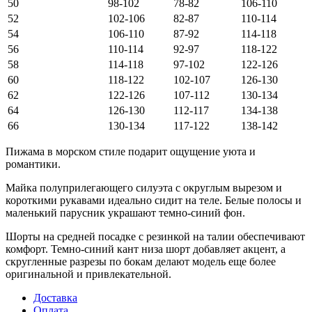
50
98-102
78-82
106-110
52
102-106
82-87
110-114
54
106-110
87-92
114-118
56
110-114
92-97
118-122
58
114-118
97-102
122-126
60
118-122
102-107
126-130
62
122-126
107-112
130-134
64
126-130
112-117
134-138
66
130-134
117-122
138-142
Пижама в морском стиле подарит ощущение уюта и
романтики.
Майка полуприлегающего силуэта с округлым вырезом и
короткими рукавами идеально сидит на теле. Белые полосы и
маленький парусник украшают темно-синий фон.
Шорты на средней посадке с резинкой на талии обеспечивают
комфорт. Темно-синий кант низа шорт добавляет акцент, а
скругленные разрезы по бокам делают модель еще более
оригинальной и привлекательной.
Доставка
Оплата