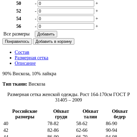
50
-
+
52
-
+
54
-
+
56
-
+
Все размеры
Понравилось
Состав
Размерная сетка
Описание
90% Вискоза, 10% лайкра
Тип ткани:
Вискоза
Размерная сетка женской одежды. Рост 164-170см ГОСТ Р
31405 – 2009
Российские
Обхват
Обхват
Обхват
размеры
груди
талии
бедер
40
78-82
58-62
86-90
42
82-86
62-66
90-94
44
86-90
66-70
94-98