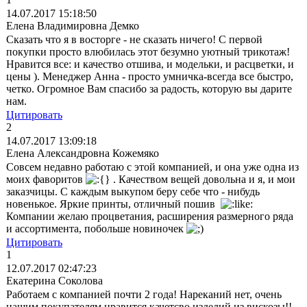
14.07.2017 15:18:50
Елена Владимировна Демко
Сказать что я в восторге - не сказать ничего! С первой
покупки просто влюбилась этот безумно уютный трикотаж!
Нравится все: и качество отшива, и модельки, и расцветки, и
цены ). Менеджер Анна - просто умничка-всегда все быстро,
четко. Огромное Вам спасибо за радость, которую вы дарите
нам.
Цитировать
2
14.07.2017 13:09:18
Елена Александровна Кожемяко
Совсем недавно работаю с этой компанией, и она уже одна из
моих фаворитов
. Качеством вещей довольна и я, и мои
заказчицы. С каждым выкупом беру себе что - нибудь
новенькое. Яркие принты, отличный пошив
Компании желаю процветания, расширения размерного ряда
и ассортимента, побольше новиночек
Цитировать
1
12.07.2017 02:47:23
Екатерина Соколова
Работаем с компанией почти 2 года! Нареканий нет, очень
нашим покупателям нравится качетсво изделий из вискозы!!