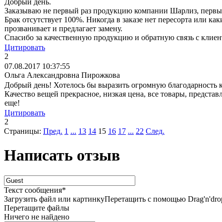
Добрый день.
Заказываю не первый раз продукцию компании Шарлиз, первый з
Брак отсутствует 100%. Никогда в заказе нет пересорта или ка
прозванивает и предлагает замену.
Спасибо за качественную продукцию и обратную связь с клие
Цитировать
2
07.08.2017 10:37:55
Ольга Александровна Пирожкова
Добрый день! Хотелось бы выразить огромную благодарность к
Качество вещей прекрасное, низкая цена, все товары, представ
еще!
Цитировать
2
Страницы:
Пред.
1
...
13
14
15
16
17
...
22
След.
Написать отзыв
Текст сообщения
*
Загрузить файл или картинку
Перетащить с помощью Drag'n'dro
Перетащите файлы
Ничего не найдено