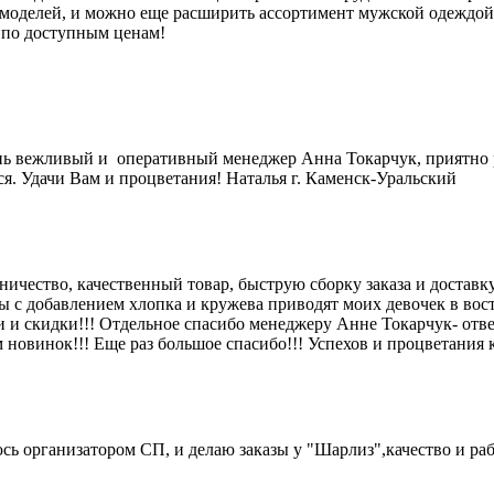
моделей, и можно еще расширить ассортимент мужской одеждой,
 по доступным ценам!
ень вежливый и оперативный менеджер Анна Токарчук, приятно ра
я. Удачи Вам и процветания! Наталья г. Каменск-Уральский
ичество, качественный товар, быструю сборку заказа и доставку
 с добавлением хлопка и кружева приводят моих девочек в вос
 и скидки!!! Отдельное спасибо менеджеру Анне Токарчук- ответ
м новинок!!! Еще раз большое спасибо!!! Успехов и процветания
юсь организатором СП, и делаю заказы у "Шарлиз",качество и ра