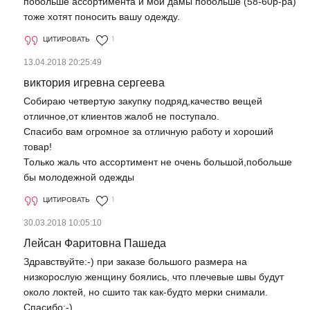
побольше ассортимента и мои дамы побольше (58-60р-ра)
тоже хотят поносить вашу одежду.
ЦИТИРОВАТЬ
1
13.04.2018 20:25:49
виктория игревна сергеева
Собираю четвертую закупку подряд,качество вещей
отличное,от клиентов жалоб не поступало.
Спасибо вам огромное за отличную работу и хороший
товар!
Только жаль что ассортимент не очень большой,побольше
бы молодежной одежды
ЦИТИРОВАТЬ
1
30.03.2018 10:05:10
Лейсан Фаритовна Пашеда
Здравствуйте:-) при заказе большого размера на
низкорослую женщину боялись, что плечевые швы будут
около локтей, но сшито так как-будто мерки снимали.
Спасибо:-)