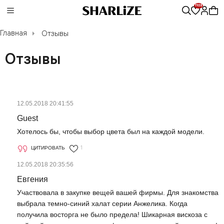
1103
Найти
Главная
Отзывы
Каталог
Отзывы
Новинки
Распродажа
О нас
12.05.2018 20:41:55
Guest
Хотелось бы, чтобы выбор цвета был на каждой модели.
ЦИТИРОВАТЬ
1
12.05.2018 20:35:56
Евгения
Участвовала в закупке вещей вашей фирмы. Для знакомства
выбрала темно-синий халат серии Анжелика. Когда
получила восторга не было предела! Шикарная вискоза с