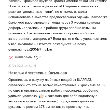
лайкрой, красивое кружево, фасон именно такой как хотела!
Я такой халат около года искала! Стирала в машине на
режиме "деликатные ткани", не отжимала, халат
использовала в качестве предпостельной одежды. Каково же
было мое разочарование, когда через 3 месяца кружева
деформировались, а в районе груди вообще катышки
появились. Вы отшиваете халаты и сорочки из более
качественного материала? Если да, то я бы с удовольствием
у вас закупилась. Ответьте пожалуйста на почту
evgerasimova2004@mail.ru
ЦИТИРОВАТЬ
0
27.04.2018 14:21:46
Наталья Алексеевна Касьянова
Организовала закупку любимых вещей от ШАРЛИЗ,
оказалось что это не только качественные и красивые вещи,
но еще и организованная работа персонала, особенно
удивила упаковка
и заказала для себя водолазку с
высоким воротом (и не только) порадовали длинным
рукавом, с ростом 178 см не так-то просто купить