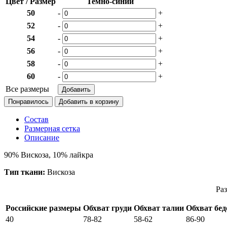
Цвет / Размер
Темно-синий
50
-
+
52
-
+
54
-
+
56
-
+
58
-
+
60
-
+
Все размеры
Понравилось
Состав
Размерная сетка
Описание
90% Вискоза, 10% лайкра
Тип ткани:
Вискоза
Раз
Российские размеры
Обхват груди
Обхват талии
Обхват бед
40
78-82
58-62
86-90