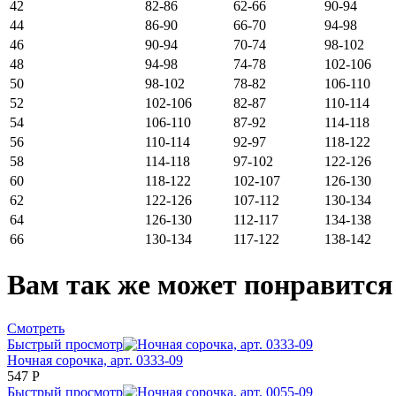
42
82-86
62-66
90-94
44
86-90
66-70
94-98
46
90-94
70-74
98-102
48
94-98
74-78
102-106
50
98-102
78-82
106-110
52
102-106
82-87
110-114
54
106-110
87-92
114-118
56
110-114
92-97
118-122
58
114-118
97-102
122-126
60
118-122
102-107
126-130
62
122-126
107-112
130-134
64
126-130
112-117
134-138
66
130-134
117-122
138-142
Вам так же может понравится
Смотреть
Быстрый просмотр
Ночная сорочка, арт. 0333-09
547
Р
Быстрый просмотр