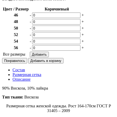
Цвет / Размер
Коричневый
46
-
+
48
-
+
50
-
+
52
-
+
54
-
+
56
-
+
Все размеры
Понравилось
Состав
Размерная сетка
Описание
90% Вискоза, 10% лайкра
Тип ткани:
Вискоза
Размерная сетка женской одежды. Рост 164-170см ГОСТ Р
31405 – 2009