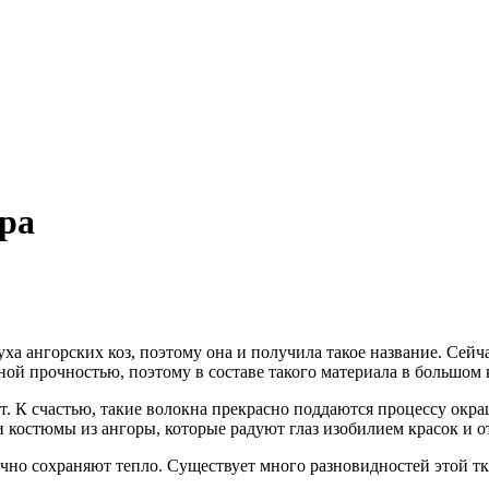
ора
пуха ангорских коз, поэтому она и получила такое название. Се
чной прочностью, поэтому в составе такого материала в большом
ет. К счастью, такие волокна прекрасно поддаются процессу окр
и костюмы из ангоры, которые радуют глаз изобилием красок и о
ично сохраняют тепло. Существует много разновидностей этой ткан