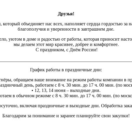
Друзья!
, который объединяет нас всех, наполняет сердца гордостью за н
благополучия и уверенности в завтрашнем дне.
ло, уютом в доме и радостью от работы, которая приносит наст
мы делаем этот мир красивее, добрее и комфортнее.
С праздником, с Днём России!
________________________________________________________
График работы в праздничные дни:
нёры, обращаем ваше внимание на режим работы компании в п
аздничный день, работаем с 8 ч. 30 мин. до 17 ч. 00 мин. (по мо
• 12, 13, 14 июня – выходные дни.
отаем в обычном режиме с 8 ч. 30 мин. до 17 ч. 00 мин. (по мос
суточно, включая праздничные и выходные дни. Обработка заказо
Благодарим за понимание и заранее планируйте свои закупки!