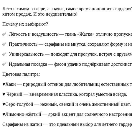
Лето в самом разгаре, а значит, самое время пополнить гард
хитом продаж. И это неудивительно!
Почему их выбирают?
✅ Лёгкость и воздушность — ткань «Жатка» отлично пропускае
✅ Практичность — сарафаны не мнутся, сохраняют форму и не
✅ Универсальность — подходят для прогулок, встреч с друзьям
✅ Идеальная посадка — фасон удачно подчёркивает достоинств
Цветовая палитра:
♥Хаки — природный оттенок для любительниц естественных т
♥ Чёрный — вневременная классика, которая уместна всегда.
♥Серо-голубой — нежный, свежий и очень женственный цвет.
♥Лимонно-жёлтый — яркий акцент для солнечного настроения
Сарафаны из жатки — это идеальный выбор для летнего гардер