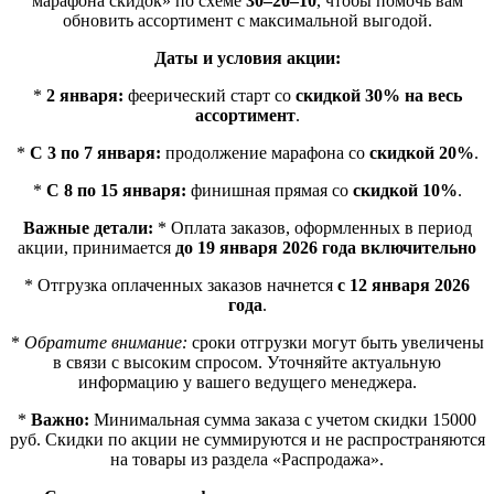
марафона скидок» по схеме
30–20–10
, чтобы помочь вам
обновить ассортимент с максимальной выгодой.
Даты и условия акции:
*
2 января:
феерический старт со
скидкой 30% на весь
ассортимент
.
*
С 3 по 7 января:
продолжение марафона со
скидкой 20%
.
*
С 8 по 15 января:
финишная прямая со
скидкой 10%
.
Важные детали:
* Оплата заказов, оформленных в период
акции, принимается
до 19 января 2026 года включительно
* Отгрузка оплаченных заказов начнется
с 12 января 2026
года
.
*
Обратите внимание:
сроки отгрузки могут быть увеличены
в связи с высоким спросом. Уточняйте актуальную
информацию у вашего ведущего менеджера.
*
Важно:
Минимальная сумма заказа с учетом скидки 15000
руб. Cкидки по акции не суммируются и не распространяются
на товары из раздела «Распродажа».