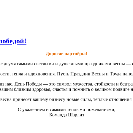
победой!
Дорогие партнёры!
ас с двумя самыми светлыми и душевными праздниками весны — 
сти, тепла и вдохновения. Пусть Праздник Весны и Труда наполн
з нас. День Победы — это символ мужества, стойкости и безгр
вашим близким здоровья, счастья и помнить о великом подвиге 
ь весна принесёт вашему бизнесу новые силы, тёплые отношения 
С уважением и самыми тёплыми пожеланиями,
Команда Шарлиз