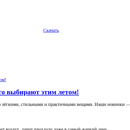
Скачать
то выбирают этим летом!
ероб лёгкими, стильными и практичными вещами. Наши новинки 
т воздух, дарит прохладу даже в самый жаркий день.