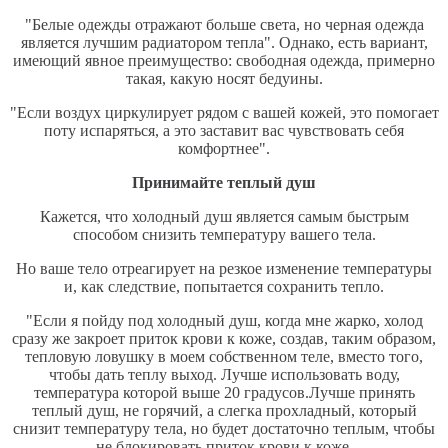
"Белые одежды отражают больше света, но черная одежда
является лучшим радиатором тепла". Однако, есть вариант,
имеющий явное преимущество: свободная одежда, примерно
такая, какую носят бедуины.
"Если воздух циркулирует рядом с вашей кожей, это помогает
поту испаряться, а это заставит вас чувствовать себя
комфортнее".
Принимайте теплый душ
Кажется, что холодный душ является самым быстрым
способом снизить температуру вашего тела.
Но ваше тело отреагирует на резкое изменение температуры
и, как следствие, попытается сохранить тепло.
"Если я пойду под холодный душ, когда мне жарко, холод
сразу же закроет приток крови к коже, создав, таким образом,
тепловую ловушку в моем собственном теле, вместо того,
чтобы дать теплу выход. Лучше использовать воду,
температура которой выше 20 градусов.Лучше принять
теплый душ, не горячий, а слегка прохладный, который
снизит температуру тела, но будет достаточно теплым, чтобы
не блокировать приток крови к коже.