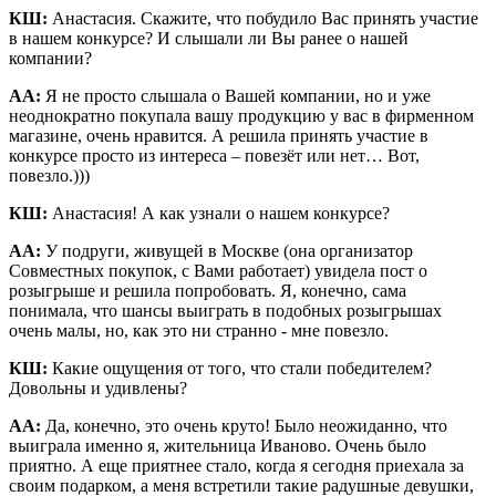
КШ:
Анастасия. Скажите, что побудило Вас принять участие
в нашем конкурсе? И слышали ли Вы ранее о нашей
компании?
АА:
Я не просто слышала о Вашей компании, но и уже
неоднократно покупала вашу продукцию у вас в фирменном
магазине, очень нравится. А решила принять участие в
конкурсе просто из интереса – повезёт или нет… Вот,
повезло.)))
КШ:
Анастасия! А как узнали о нашем конкурсе?
АА:
У подруги, живущей в Москве (она организатор
Совместных покупок, с Вами работает) увидела пост о
розыгрыше и решила попробовать. Я, конечно, сама
понимала, что шансы выиграть в подобных розыгрышах
очень малы, но, как это ни странно - мне повезло.
КШ:
Какие ощущения от того, что стали победителем?
Довольны и удивлены?
АА:
Да, конечно, это очень круто! Было неожиданно, что
выиграла именно я, жительница Иваново. Очень было
приятно. А еще приятнее стало, когда я сегодня приехала за
своим подарком, а меня встретили такие радушные девушки,