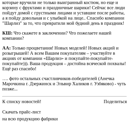
которые вручили не только выигранный костюм, но еще и
корзину с фруктами и праздничные шарики! Сейчас все люди
пойдут домой с грустными лицами и уставшие после работы,
а я пойду довольная и с улыбкой на лице.. Спасибо компании
"Шарлиз" за то, что превратили мой будний день в праздник!
КШ:
Что скажете в заключении? Что пожелаете нашей
компании?
АА:
Только процветания! Новых моделей! Новых акций и
розыгрышей! А всем Вашим покупателям – участвуйте в
акциях от компании «Шарлиз» и покупайте-покупайте-
покупайте))). Ваша продукция – достойна всяческой похвалы!
Ещё раз спасибо!
…. фото остальных счастливчиков-победителей (Анечка
Марочкина г. Дзержинск и Эльвир Халиков г. Узбяково) - чуть
позже...
К списку новостей!
Поделиться
Скачать прайс-лист
на всю продукцию фабрики