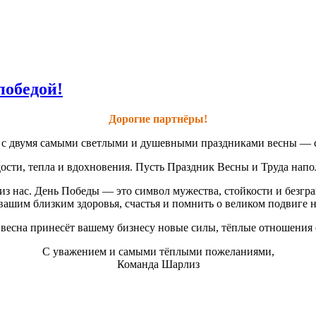
победой!
Дорогие партнёры!
ас с двумя самыми светлыми и душевными праздниками весны — 
сти, тепла и вдохновения. Пусть Праздник Весны и Труда наполн
з нас. День Победы — это символ мужества, стойкости и безгр
вашим близким здоровья, счастья и помнить о великом подвиге 
ь весна принесёт вашему бизнесу новые силы, тёплые отношения 
С уважением и самыми тёплыми пожеланиями,
Команда Шарлиз