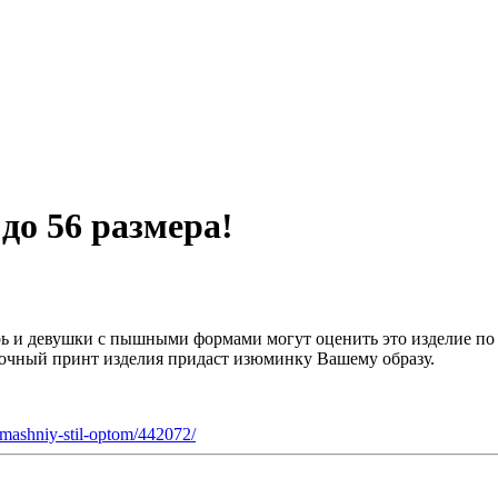
до 56 размера!
рь и девушки с пышными формами могут оценить это изделие по 
точный принт изделия придаст изюминку Вашему образу.
domashniy-stil-optom/442072/