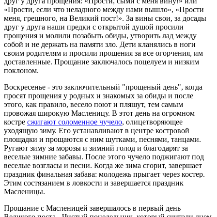
друг у друга прощения: «Прости, сыми с меня вину!» или
«Прости, если что неладного между нами вышло», «Прости
меня, грешного, на Великий пост!». За вины свои, за досады
друг у друга наши предки с открытой душой просили
прощения и молили позабыть обиды, утворить лад между
собой и не держать на памяти зло. Дети кланялись в ноги
своим родителям и просили прощения за все огорчения, им
доставленные. Прощание заключалось поцелуем и низким
поклоном.
Воскресенье ‑ это заключительный "прощеный день", когда
просят прощения у родных и знакомых за обиды и после
этого, как правило, весело поют и пляшут, тем самым
провожая широкую Масленицу. В этот день на огромном
костре
сжигают соломенное чучело
, олицетворяющее
уходящую зиму. Его устанавливают в центре костровой
площадки и прощаются с ним шутками, песнями, танцами.
Ругают зиму за морозы и зимний голод и благодарят за
веселые зимние забавы. После этого чучело поджигают под
веселые возгласы и песни. Когда же зима сгорит, завершает
праздник финальная забава: молодежь прыгает через костер.
Этим состязанием в ловкости и завершается праздник
Масленицы.
Прощание с Масленицей завершалось в первый день
Великого поста ‑ Чистый понедельник, который считали днем