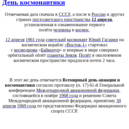
День космонавтики
Отмечаемая дата сначала в
СССР
, а после в
России
и других
странах
постсоветского пространства
12 апреля
,
установленная в ознаменование первого
полёта
человека
в
космос
.
12 апреля
1961 года
советский
космонавт
Юрий Гагарин
на
космическом корабле
«Восток-1»
стартовал
с
космодрома
«
Байконур
» и впервые в мире совершил
орбитальный облёт
планеты Земля
.
Полёт
в околоземном
космическом пространстве продлился почти 2 часа.
В этот же день отмечается
Всемирный день авиации и
космонавтики
согласно протоколу (п. 17) 61-й Генеральной
конференции
Международной авиационной федерации
,
состоявшейся в ноябре
1968 года
и решению Совета
Международной авиационной федерации, принятому
30
апреля
1969 года
по представлению Федерации авиационного
спорта СССР.