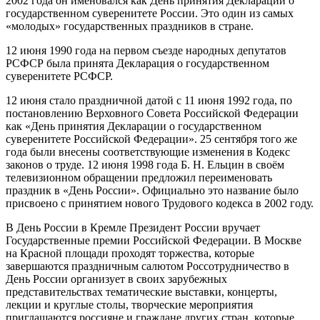
2002 года он именовался как День принятия Декларации о
государственном суверенитете России. Это один из самых
«молодых» государственных праздников в стране.
12 июня 1990 года на первом съезде народных депутатов
РСФСР была принята Декларация о государственном
суверенитете РСФСР.
12 июня стало праздничной датой с 11 июня 1992 года, по
постановлению Верховного Совета Российской Федерации
как «День принятия Декларации о государственном
суверенитете Российской Федерации». 25 сентября того же
года были внесены соответствующие изменения в Кодекс
законов о труде. 12 июня 1998 года Б. Н. Ельцин в своём
телевизионном обращении предложил переименовать
праздник в «День России». Официально это название было
присвоено с принятием нового Трудового кодекса в 2002 году.
В День России в Кремле Президент России вручает
Государственные премии Российской Федерации. В Москве
на Красной площади проходят торжества, которые
завершаются праздничным салютом Россотрудничество в
День России организует в своих зарубежных
представительствах тематические выставки, концерты,
лекции и круглые столы, творческие мероприятия
приглашаются россияне и граждане других стран, которые