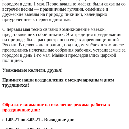
городом в день
1 мая
. Первоначально маёвки были связаны со
встречей весны — праздничные
гуляния
, семейные и
дружеские выезды на природу, пикники, календарно
приуроченные к первым дням мая.
С первым мая тесно связано возникновение маёвок,
представлявших собой пикник. Эта традиция празднования
на природе, была распространена ещё в дореволюционной
России. В целях конспирации, под видом маёвок в том числе
проводились нелегальные собрания рабочих, устраиваемые за
городом в день 1-го мая. Маёвки преследовались царской
полицией.
Уважаемые коллеги, друзья!
Примите наши поздравления с международным днем
трудящихся!
Обратите внимание на изменение режима работы в
праздничные дни:
с 1.05.21 по 3.05.21 - Выходные дни