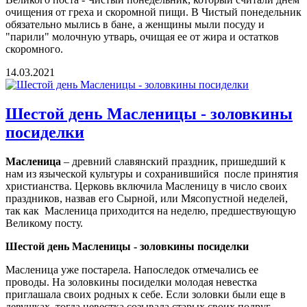
очищения от греха и скоромной пищи. В Чистый понедельник
обязательно мылись в бане, а женщины мыли посуду и
"парили" молочную утварь, очищая ее от жира и остатков
скоромного.
14.03.2021
Шестой день Масленицы - золовкины
посиделки
Масленица
– древний славянский праздник, пришедший к
нам из языческой культуры и сохранившийся после принятия
христианства. Церковь включила Масленицу в число своих
праздников, назвав его Сырной, или Мясопустной неделей,
так как Масленица приходится на неделю, предшествующую
Великому посту.
Шестой день Масленицы - золовкины посиделки
Масленица уже постарела. Напоследок отмечались ее
проводы. На золовкины посиделки молодая невестка
приглашала своих родных к себе. Если золовки были еще в
девушках, тогда невестка созывала старых своих подруг-