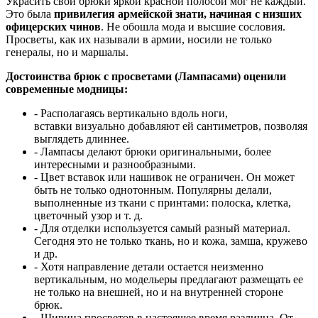
Украсить свои брюки яркой красной полосой мог не каждый.
Это была
привилегия армейской знати, начиная с низших
офицерских чинов
. Не обошла мода и высшие сословия.
Просветы, как их называли в армии, носили не только
генералы, но и маршалы.
Достоинства брюк с просветами (Лампасами) оценили
современные модницы:
- Располагаясь вертикально вдоль ноги,
вставки визуально добавляют ей сантиметров, позволяя
выглядеть длиннее.
- Лампасы делают брюки оригинальными, более
интересными и разнообразными.
- Цвет вставок или нашивок не ограничен. Он может
быть не только однотонным. Популярны делали,
выполненные из ткани с принтами: полоска, клетка,
цветочный узор и т. д.
- Для отделки используется самый разный материал.
Сегодня это не только ткань, но и кожа, замша, кружево
и др.
- Хотя направление детали остается неизменно
вертикальным, но модельеры предлагают размещать ее
не только на внешней, но и на внутренней стороне
брюк.
- Ширина просветов в настоящее время различна. От