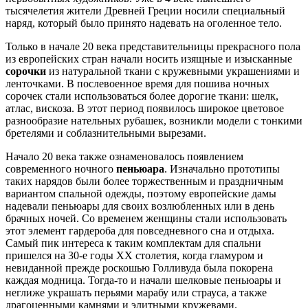
тысячелетия жители Древней Греции носили специальный
наряд, который было принято надевать на оголенное тело.
Только в начале 20 века представительницы прекрасного пола
из европейских стран начали носить изящные и изысканные
сорочки
из натуральной ткани с кружевными украшениями и
ленточками. В послевоенное время для пошива ночных
сорочек стали использоваться более дорогие ткани: шелк,
атлас, вискоза. В этот период появилось широкое цветовое
разнообразие нательных рубашек, возникли модели с тонкими
бретелями и соблазнительными вырезами.
Начало 20 века также ознаменовалось появлением
современного ночного
пеньюара
. Изначально прототипы
таких нарядов были более торжественным и праздничным
вариантом спальной одежды, поэтому европейские дамы
надевали пеньюары для своих возлюбленных или в день
брачных ночей. Со временем женщины стали использовать
этот элемент гардероба для повседневного сна и отдыха.
Самый пик интереса к таким комплектам для спальни
пришелся на 30-е годы XX столетия, когда гламуром и
невиданной прежде роскошью Голливуда была покорена
каждая модница. Тогда-то и начали шелковые пеньюары и
неглиже украшать перьями марабу или страуса, а также
драгоценными камнями и элитными кружевами.