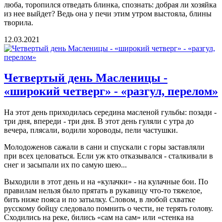
люба, торо­пился отведать блинка, спознать: добрая ли хозяйка
из нее выйдет? Ведь она у печи этим утром выстояла, блины
творила.
12.03.2021
Четвертый день Масленицы -
«широкий четверг» - «разгул, перелом»
На этот день приходилась середина масленой гульбы: позади -
три дня, впереди - три дня. В этот день гуляли с утра до
вечера, плясали, водили хороводы, пели частушки.
Молодоженов сажали в сани и спускали с горы заставляли
при всех целоваться. Если уж кто отказывался - сталкивали в
снег и за­сыпали их по самую шею...
Выходили в этот день и на «кулачки» - на кулачные бои. По
правилам нельзя было прятать в рукавицу что-то тяжелое,
бить ниже пояса и по затылку. Словом, в любой схватке
русскому бойцу следовало помнить о чести, не терять голову.
Сходились на реке, бились «сам на сам» или «стенка на