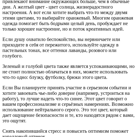
привлекают внимание окружающих больше, чем в обычные
дни. А желтый цвет - цвет солнца, жизнерадостного
настроения. А вот если хотите выбрать что-то между двумя
этими цветами, то выбирайте оранжевый. Многим оранжевая
одежда помогает быть бодрыми целый день, пробуждает не
только хорошее настроение, но и поток креативных идей.
Если душу охватило беспокойство, вы нервничаете или
приходите в себя от пережитого, используйте одежду в
пастельных тонах, все оттенки лаванды, розового или
голубого.
Зеленый и голубой цвета также является успокаивающими, но
не стоит полностью облачаться в них, можете использовать
что-то одно: блузку, футболку, брюки этого цвета.
Если Вы планируете принять участие в серьезном событии и
хотите завоевать чье-либо доверие (например, устроиться на
работу), то лучше надеть что-то синее. Этот цвет говорит о
вашем профессионализме и серьёзных намерениях. Возможно
использование нейтрального серого. Это тот цвет, который
дает ощущение безопасности и те, кто находятся рядом с вами,
это ощутят.
Снять накопившийся стресс и повысить оптимизм поможет
коралловый оттенок.