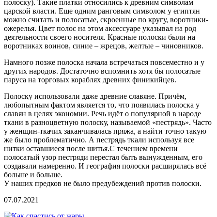
полоску). Такие платки относились к древним символам
царской власти. Еще одним ранговым символом у египтян
можно считать и полосатые, скроенные по кругу, воротники-
ожерелья. Цвет полос на этом аксессуаре указывал на род
деятельности своего носителя. Красные полоски были на
воротниках воинов, синие – жрецов, желтые – чиновников.
Намного позже полоска начала встречаться повсеместно и у
других народов. Достаточно вспомнить хотя бы полосатые
паруса на торговых кораблях древних финикийцев.
Полоску использовали даже древние славяне. Причём,
любопытным фактом является то, что появилась полоска у
славян в целях экономии. Речь идёт о популярной в народе
ткани в разноцветную полоску, называемой «пестрядь». Часто
у женщин-ткачих заканчивалась пряжа, а найти точно такую
же было проблематично. А пестрядь ткали используя все
нитки оставшиеся после шитья.С течением времени
полосатый узор пестряди перестал быть вынужденным, его
создавали намеренно. И география полоски расширялась всё
больше и больше.
У наших предков не было предубеждений против полоски.
07.07.2021