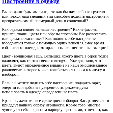
Настроение в одежде
Вы когда-нибудь замечали, что как бы нам не было грустно
или плохо, наш внешний вид способен поднять настроение и
превратить самый пасмурный день в солнечный?
Как одежда влияет на наше настроение? Какие фасоны,
принты, ткани, цвета или образы способны Вас развеселить
или сделать счастливее? Как поднять себе настроение,
взбодриться только с помощью одних вещей? Самое время
избавится от одежды, которая вызывает негативные эмоции!
Цвет - волшебная вещь. Вспышка яркого цвета в серой толпе
оживляет, как глоток свежего воздуха. Уже доказано, что
цвета имеют определенное влияние на наше эмоциональное
равновесие, которое может колебаться от плюса к минусу и
наоборот.
Если вы хотите поднять себе настроение, подарить заряд
энергии или добавить уверенности, рекомендуем
использовать в одежде определенные цвета.
Красные, желтые - все яркие цвета взбодрят Вас, развеселят и
придадут вашему образу игривости. Кроме того, многие
чувствуют себя в красном наряде уверенными, замечают, как