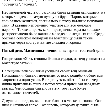
"объедуха", "ясочка".
Неотъемлемой частью праздника были катания на лошадях, на
которых надевали самую лучшую сбрую. Парни, которые
собирались жениться, специально к этому катанию покупали
сани. В катанье непременно участвовали все молодые
парочки. Также широко, как и праздничная езда на лошадях,
распространено было катание молодежи с ледяных гор. Среди
обычаев сельской молодежи на Масленицу были также
прыжки через костер и взятие снежного городка.
Пятый день Масленицы - тещины вечерки - гостевой день
Говаривали: «Хоть тещины блинки сладки, да тещ угощают на
Масленую зятьки».
На тещины вечерки зятья угощают своих тещ блинами.
Приглашения бывают почетные, со всею роднёю к обеду, или
запросто на один ужин. В старину зять обязан был с вечера
лично приглашать тещу, а потом утром присылал нарядных
зватых. Чем больше бывало зватых, тем теще более
оказывалось почестей.
Девушки в полдень выносили блины в миске на голове. Они
шли к катливой горке. Тот парень, которому девушка была