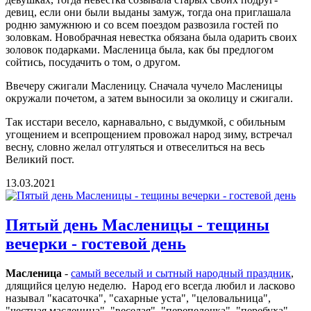
девиц, если они были выданы замуж, тогда она приглашала
родню замужнюю и со всем поездом развозила гостей по
золовкам. Новобрачная невестка обязана была одарить своих
золовок подарками. Масленица была, как бы предлогом
сойтись, посудачить о том, о другом.
Ввечеру сжигали Масленицу. Сначала чучело Масленицы
окружали почетом, а затем выносили за околицу и сжигали.
Так исстари весело, карнавально, с выдумкой, с обильным
угощением и всепрощением провожал народ зиму, встречал
весну, словно желал отгуляться и отвеселиться на весь
Великий пост.
13.03.2021
Пятый день Масленицы - тещины
вечерки - гостевой день
Масленица
‑
самый веселый и сытный народный праздник
,
длящийся целую неделю. Народ его всегда любил и ласково
называл "касаточка", "сахарные уста", "целовальница",
"честная масленица", "веселая", "пеpепелочка", "пеpебуха",