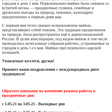
городом в день
1 мая
. Первоначально маёвки были связаны со
встречей весны — праздничные
гуляния
, семейные и
дружеские выезды на природу, пикники, календарно
приуроченные к первым дням мая.
С первым мая тесно связано возникновение маёвок,
представлявших собой пикник. Эта традиция празднования
на природе, была распространена ещё в дореволюционной
России. В целях конспирации, под видом маёвок в том числе
проводились нелегальные собрания рабочих, устраиваемые за
городом в день 1-го мая. Маёвки преследовались царской
полицией.
Уважаемые коллеги, друзья!
Примите наши поздравления с международным днем
трудящихся!
Обратите внимание на изменение режима работы в
праздничные дни:
с 1.05.21 по 3.05.21 - Выходные дни