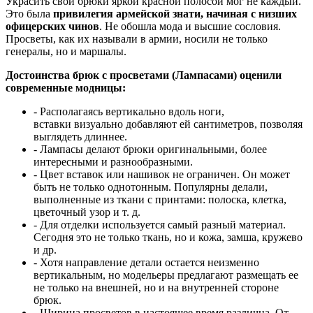
Украсить свои брюки яркой красной полосой мог не каждый.
Это была
привилегия армейской знати, начиная с низших
офицерских чинов
. Не обошла мода и высшие сословия.
Просветы, как их называли в армии, носили не только
генералы, но и маршалы.
Достоинства брюк с просветами (Лампасами) оценили
современные модницы:
- Располагаясь вертикально вдоль ноги,
вставки визуально добавляют ей сантиметров, позволяя
выглядеть длиннее.
- Лампасы делают брюки оригинальными, более
интересными и разнообразными.
- Цвет вставок или нашивок не ограничен. Он может
быть не только однотонным. Популярны делали,
выполненные из ткани с принтами: полоска, клетка,
цветочный узор и т. д.
- Для отделки используется самый разный материал.
Сегодня это не только ткань, но и кожа, замша, кружево
и др.
- Хотя направление детали остается неизменно
вертикальным, но модельеры предлагают размещать ее
не только на внешней, но и на внутренней стороне
брюк.
- Ширина просветов в настоящее время различна. От