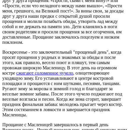
друг у друга прощения: «Прости, сыми с меня вину!» или
«Прости, если что неладного между нами вышло», «Прости
меня, грешного, на Великий пост!». За вины свои, за досады
друг у друга наши предки с открытой душой просили
прощения и молили позабыть обиды, утворить лад между
собой и не держать на памяти зло. Дети кланялись в ноги
своим родителям и просили прощения за все огорчения, им
доставленные. Прощание заключалось поцелуем и низким
поклоном.
Воскресенье ‑ это заключительный "прощеный день", когда
просят прощения у родных и знакомых за обиды и после
этого, как правило, весело поют и пляшут, тем самым
провожая широкую Масленицу. В этот день на огромном
костре
сжигают соломенное чучело
, олицетворяющее
уходящую зиму. Его устанавливают в центре костровой
площадки и прощаются с ним шутками, песнями, танцами.
Ругают зиму за морозы и зимний голод и благодарят за
веселые зимние забавы. После этого чучело поджигают под
веселые возгласы и песни. Когда же зима сгорит, завершает
праздник финальная забава: молодежь прыгает через костер.
Этим состязанием в ловкости и завершается праздник
Масленицы.
Прощание с Масленицей завершалось в первый день
Великого поста ‑ Чистый понедельник, который считали днем