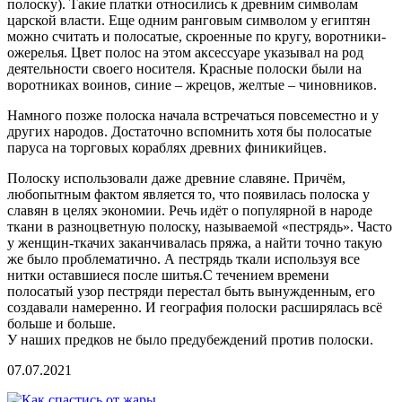
полоску). Такие платки относились к древним символам
царской власти. Еще одним ранговым символом у египтян
можно считать и полосатые, скроенные по кругу, воротники-
ожерелья. Цвет полос на этом аксессуаре указывал на род
деятельности своего носителя. Красные полоски были на
воротниках воинов, синие – жрецов, желтые – чиновников.
Намного позже полоска начала встречаться повсеместно и у
других народов. Достаточно вспомнить хотя бы полосатые
паруса на торговых кораблях древних финикийцев.
Полоску использовали даже древние славяне. Причём,
любопытным фактом является то, что появилась полоска у
славян в целях экономии. Речь идёт о популярной в народе
ткани в разноцветную полоску, называемой «пестрядь». Часто
у женщин-ткачих заканчивалась пряжа, а найти точно такую
же было проблематично. А пестрядь ткали используя все
нитки оставшиеся после шитья.С течением времени
полосатый узор пестряди перестал быть вынужденным, его
создавали намеренно. И география полоски расширялась всё
больше и больше.
У наших предков не было предубеждений против полоски.
07.07.2021