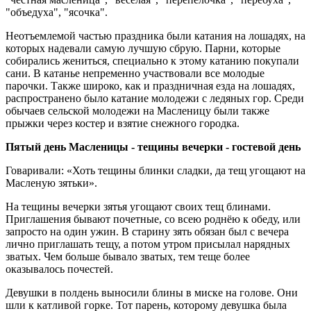
"объедуха", "ясочка".
Неотъемлемой частью праздника были катания на лошадях, на
которых надевали самую лучшую сбрую. Парни, которые
собирались жениться, специально к этому катанию покупали
сани. В катанье непременно участвовали все молодые
парочки. Также широко, как и праздничная езда на лошадях,
распространено было катание молодежи с ледяных гор. Среди
обычаев сельской молодежи на Масленицу были также
прыжки через костер и взятие снежного городка.
Пятый день Масленицы - тещины вечерки - гостевой день
Говаривали: «Хоть тещины блинки сладки, да тещ угощают на
Масленую зятьки».
На тещины вечерки зятья угощают своих тещ блинами.
Приглашения бывают почетные, со всею роднёю к обеду, или
запросто на один ужин. В старину зять обязан был с вечера
лично приглашать тещу, а потом утром присылал нарядных
зватых. Чем больше бывало зватых, тем теще более
оказывалось почестей.
Девушки в полдень выносили блины в миске на голове. Они
шли к катливой горке. Тот парень, которому девушка была