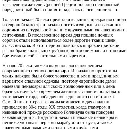
тысячелетия жители Древней Греции носили специальный
наряд, который было принято надевать на оголенное тело.
Только в начале 20 века представительницы прекрасного пола
из европейских стран начали носить изящные и изысканные
сорочки
из натуральной ткани с кружевными украшениями и
ленточками. В послевоенное время для пошива ночных
сорочек стали использоваться более дорогие ткани: шелк,
атлас, вискоза. В этот период появилось широкое цветовое
разнообразие нательных рубашек, возникли модели с тонкими
бретелями и соблазнительными вырезами.
Начало 20 века также ознаменовалось появлением
современного ночного
пеньюара
. Изначально прототипы
таких нарядов были более торжественным и праздничным
вариантом спальной одежды, поэтому европейские дамы
надевали пеньюары для своих возлюбленных или в день
брачных ночей. Со временем женщины стали использовать
этот элемент гардероба для повседневного сна и отдыха.
Самый пик интереса к таким комплектам для спальни
пришелся на 30-е годы XX столетия, когда гламуром и
невиданной прежде роскошью Голливуда была покорена
каждая модница. Тогда-то и начали шелковые пеньюары и
неглиже украшать перьями марабу или страуса, а также
драгоценными камнями и элитными кружевами.