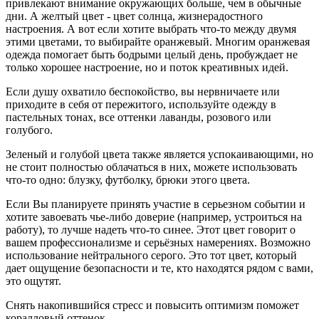
привлекают внимание окружающих больше, чем в обычные
дни. А желтый цвет - цвет солнца, жизнерадостного
настроения. А вот если хотите выбрать что-то между двумя
этими цветами, то выбирайте оранжевый. Многим оранжевая
одежда помогает быть бодрыми целый день, пробуждает не
только хорошее настроение, но и поток креативных идей.
Если душу охватило беспокойство, вы нервничаете или
приходите в себя от пережитого, используйте одежду в
пастельных тонах, все оттенки лаванды, розового или
голубого.
Зеленый и голубой цвета также является успокаивающими, но
не стоит полностью облачаться в них, можете использовать
что-то одно: блузку, футболку, брюки этого цвета.
Если Вы планируете принять участие в серьезном событии и
хотите завоевать чье-либо доверие (например, устроиться на
работу), то лучше надеть что-то синее. Этот цвет говорит о
вашем профессионализме и серьёзных намерениях. Возможно
использование нейтрального серого. Это тот цвет, который
дает ощущение безопасности и те, кто находятся рядом с вами,
это ощутят.
Снять накопившийся стресс и повысить оптимизм поможет
коралловый оттенок.