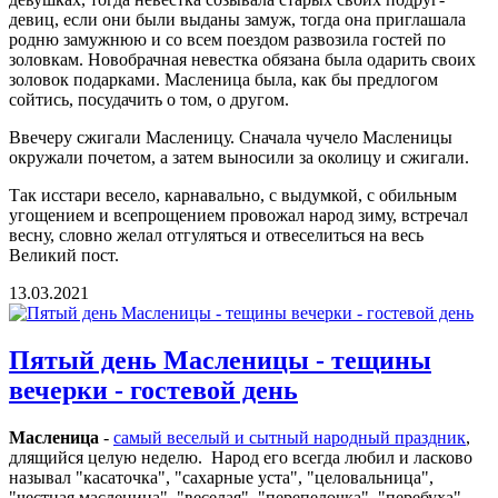
девиц, если они были выданы замуж, тогда она приглашала
родню замужнюю и со всем поездом развозила гостей по
золовкам. Новобрачная невестка обязана была одарить своих
золовок подарками. Масленица была, как бы предлогом
сойтись, посудачить о том, о другом.
Ввечеру сжигали Масленицу. Сначала чучело Масленицы
окружали почетом, а затем выносили за околицу и сжигали.
Так исстари весело, карнавально, с выдумкой, с обильным
угощением и всепрощением провожал народ зиму, встречал
весну, словно желал отгуляться и отвеселиться на весь
Великий пост.
13.03.2021
Пятый день Масленицы - тещины
вечерки - гостевой день
Масленица
‑
самый веселый и сытный народный праздник
,
длящийся целую неделю. Народ его всегда любил и ласково
называл "касаточка", "сахарные уста", "целовальница",
"честная масленица", "веселая", "пеpепелочка", "пеpебуха",