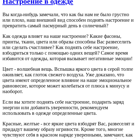
Настроение в одежде
Вы когда-нибудь замечали, что как бы нам не было грустно
или плохо, наш внешний вид способен поднять настроение и
превратить самый пасмурный день в солнечный?
Как одежда влияет на наше настроение? Какие фасоны,
принты, ткани, цвета или образы способны Вас развеселить
или сделать счастливее? Как поднять себе настроение,
взбодриться только с помощью одних вещей? Самое время
избавится от одежды, которая вызывает негативные эмоции!
Цвет - волшебная вещь. Вспышка яркого цвета в серой толпе
оживляет, как глоток свежего воздуха. Уже доказано, что
цвета имеют определенное влияние на наше эмоциональное
равновесие, которое может колебаться от плюса к минусу и
наоборот.
Если вы хотите поднять себе настроение, подарить заряд
энергии или добавить уверенности, рекомендуем
использовать в одежде определенные цвета.
Красные, желтые - все яркие цвета взбодрят Вас, развеселят и
придадут вашему образу игривости. Кроме того, многие
чувствуют себя в красном наряде уверенными, замечают, как