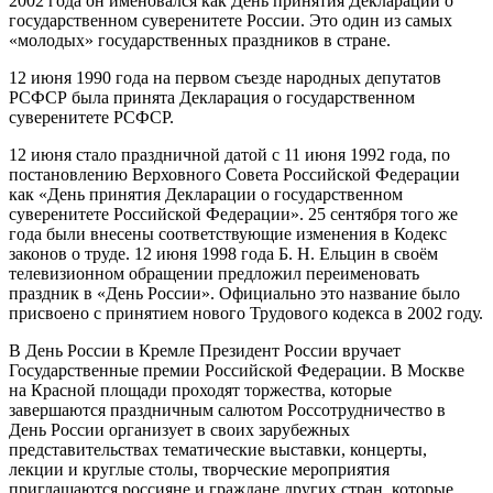
2002 года он именовался как День принятия Декларации о
государственном суверенитете России. Это один из самых
«молодых» государственных праздников в стране.
12 июня 1990 года на первом съезде народных депутатов
РСФСР была принята Декларация о государственном
суверенитете РСФСР.
12 июня стало праздничной датой с 11 июня 1992 года, по
постановлению Верховного Совета Российской Федерации
как «День принятия Декларации о государственном
суверенитете Российской Федерации». 25 сентября того же
года были внесены соответствующие изменения в Кодекс
законов о труде. 12 июня 1998 года Б. Н. Ельцин в своём
телевизионном обращении предложил переименовать
праздник в «День России». Официально это название было
присвоено с принятием нового Трудового кодекса в 2002 году.
В День России в Кремле Президент России вручает
Государственные премии Российской Федерации. В Москве
на Красной площади проходят торжества, которые
завершаются праздничным салютом Россотрудничество в
День России организует в своих зарубежных
представительствах тематические выставки, концерты,
лекции и круглые столы, творческие мероприятия
приглашаются россияне и граждане других стран, которые