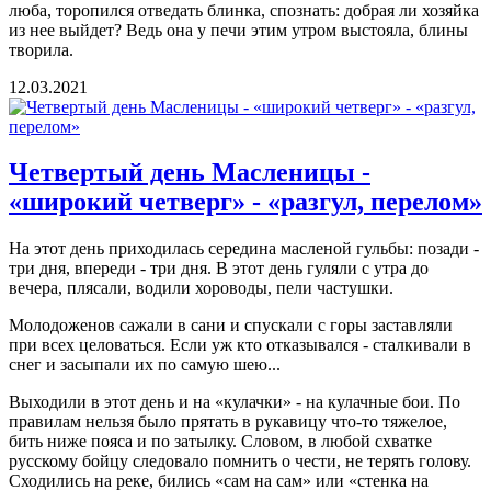
люба, торо­пился отведать блинка, спознать: добрая ли хозяйка
из нее выйдет? Ведь она у печи этим утром выстояла, блины
творила.
12.03.2021
Четвертый день Масленицы -
«широкий четверг» - «разгул, перелом»
На этот день приходилась середина масленой гульбы: позади -
три дня, впереди - три дня. В этот день гуляли с утра до
вечера, плясали, водили хороводы, пели частушки.
Молодоженов сажали в сани и спускали с горы заставляли
при всех целоваться. Если уж кто отказывался - сталкивали в
снег и за­сыпали их по самую шею...
Выходили в этот день и на «кулачки» - на кулачные бои. По
правилам нельзя было прятать в рукавицу что-то тяжелое,
бить ниже пояса и по затылку. Словом, в любой схватке
русскому бойцу следовало помнить о чести, не терять голову.
Сходились на реке, бились «сам на сам» или «стенка на