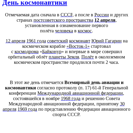
День космонавтики
Отмечаемая дата сначала в
СССР
, а после в
России
и других
странах
постсоветского пространства
12 апреля
,
установленная в ознаменование первого
полёта
человека
в
космос
.
12 апреля
1961 года
советский
космонавт
Юрий Гагарин
на
космическом корабле
«Восток-1»
стартовал
с
космодрома
«
Байконур
» и впервые в мире совершил
орбитальный облёт
планеты Земля
.
Полёт
в околоземном
космическом пространстве продлился почти 2 часа.
В этот же день отмечается
Всемирный день авиации и
космонавтики
согласно протоколу (п. 17) 61-й Генеральной
конференции
Международной авиационной федерации
,
состоявшейся в ноябре
1968 года
и решению Совета
Международной авиационной федерации, принятому
30
апреля
1969 года
по представлению Федерации авиационного
спорта СССР.