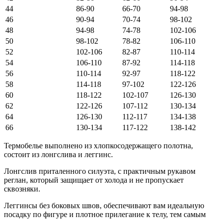
44
86-90
66-70
94-98
46
90-94
70-74
98-102
48
94-98
74-78
102-106
50
98-102
78-82
106-110
52
102-106
82-87
110-114
54
106-110
87-92
114-118
56
110-114
92-97
118-122
58
114-118
97-102
122-126
60
118-122
102-107
126-130
62
122-126
107-112
130-134
64
126-130
112-117
134-138
66
130-134
117-122
138-142
Термобелье выполнено из хлопкосодержащего полотна,
состоит из лонгслива и леггинс.
Лонгслив приталенного силуэта, с практичным рукавом
реглан, который защищает от холода и не пропускает
сквозняки.
Леггинсы без боковых швов, обеспечивают вам идеальную
посадку по фигуре и плотное прилегание к телу, тем самым