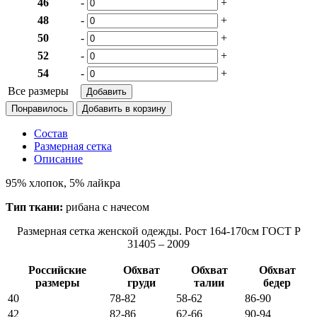
46
-
+
48
-
+
50
-
+
52
-
+
54
-
+
Все размеры
Понравилось
Состав
Размерная сетка
Описание
95% хлопок, 5% лайкра
Тип ткани:
рибана с начесом
Размерная сетка женской одежды. Рост 164-170см ГОСТ Р
31405 – 2009
Российские
Обхват
Обхват
Обхват
размеры
груди
талии
бедер
40
78-82
58-62
86-90
42
82-86
62-66
90-94