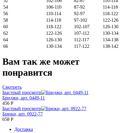
52
102-106
82-87
110-114
54
106-110
87-92
114-118
56
110-114
92-97
118-122
58
114-118
97-102
122-126
60
118-122
102-107
126-130
62
122-126
107-112
130-134
64
126-130
112-117
134-138
66
130-134
117-122
138-142
Вам так же может
понравится
Смотреть
Быстрый просмотр
Бриджи, арт. 0449-11
456
Р
Быстрый просмотр
Брюки, арт. 0922-77
658
Р
Доставка