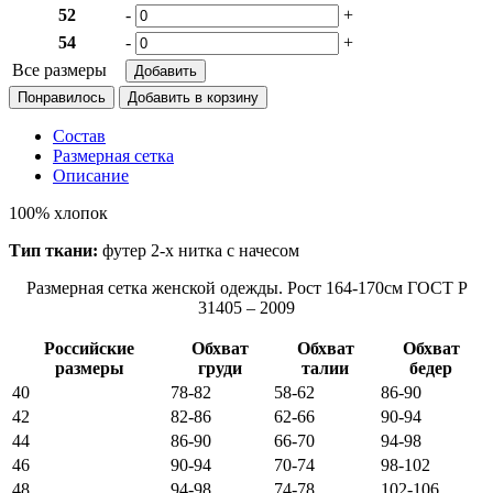
52
-
+
54
-
+
Все размеры
Понравилось
Состав
Размерная сетка
Описание
100% хлопок
Тип ткани:
футер 2-х нитка с начесом
Размерная сетка женской одежды. Рост 164-170см ГОСТ Р
31405 – 2009
Российские
Обхват
Обхват
Обхват
размеры
груди
талии
бедер
40
78-82
58-62
86-90
42
82-86
62-66
90-94
44
86-90
66-70
94-98
46
90-94
70-74
98-102
48
94-98
74-78
102-106