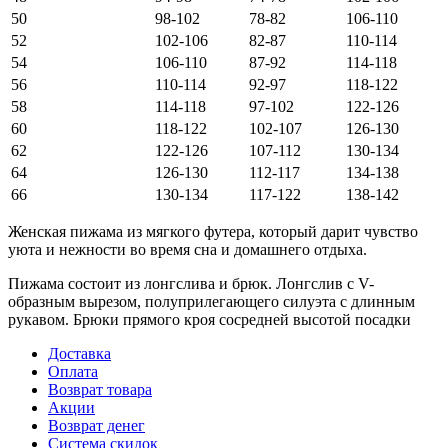
50
98-102
78-82
106-110
52
102-106
82-87
110-114
54
106-110
87-92
114-118
56
110-114
92-97
118-122
58
114-118
97-102
122-126
60
118-122
102-107
126-130
62
122-126
107-112
130-134
64
126-130
112-117
134-138
66
130-134
117-122
138-142
Женская пижама из мягкого футера, который дарит чувство
уюта и нежности во время сна и домашнего отдыха.
Пижама состоит из лонгслива и брюк. Лонгслив с V-
образным вырезом, полуприлегающего силуэта с длинным
рукавом. Брюки прямого кроя сосредней высотой посадки
Доставка
Оплата
Возврат товара
Акции
Возврат денег
Система скидок