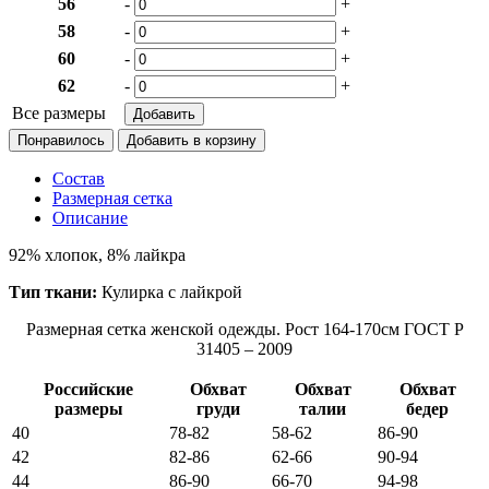
56
-
+
58
-
+
60
-
+
62
-
+
Все размеры
Понравилось
Состав
Размерная сетка
Описание
92% хлопок, 8% лайкра
Тип ткани:
Кулирка c лайкрой
Размерная сетка женской одежды. Рост 164-170см ГОСТ Р
31405 – 2009
Российские
Обхват
Обхват
Обхват
размеры
груди
талии
бедер
40
78-82
58-62
86-90
42
82-86
62-66
90-94
44
86-90
66-70
94-98