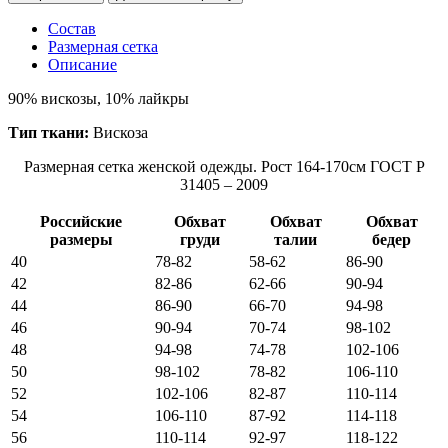
Состав
Размерная сетка
Описание
90% вискозы, 10% лайкры
Тип ткани:
Вискоза
Размерная сетка женской одежды. Рост 164-170см ГОСТ Р
31405 – 2009
Российские
Обхват
Обхват
Обхват
размеры
груди
талии
бедер
40
78-82
58-62
86-90
42
82-86
62-66
90-94
44
86-90
66-70
94-98
46
90-94
70-74
98-102
48
94-98
74-78
102-106
50
98-102
78-82
106-110
52
102-106
82-87
110-114
54
106-110
87-92
114-118
56
110-114
92-97
118-122