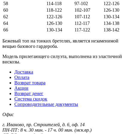
58
114-118
97-102
122-126
60
118-122
102-107
126-130
62
122-126
107-112
130-134
64
126-130
112-117
134-138
66
130-134
117-122
138-142
Бежевый топ на тонких бретелях, является незаменимой
вещью базового гардероба.
Модель прилегающего силуэта, выполнена из эластичной
вискозы.
Доставка
Оплата
Возврат товара
Акции
Возврат денег
Система скидок
Сопроводительные документы
Офис
г. Иваново, пр. Строителей, д. 6, оф. 14
ПН-ПТ: 8 ч. 30 мин. - 17 ч. 00 мин. (мск.вр.)