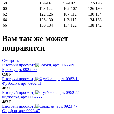
58
114-118
97-102
122-126
60
118-122
102-107
126-130
62
122-126
107-112
130-134
64
126-130
112-117
134-138
66
130-134
117-122
138-142
Вам так же может
понравится
Смотреть
Быстрый просмотр
Брюки, арт. 0922-09
658
Р
Быстрый просмотр
Футболка, арт. 0962-11
483
Р
Быстрый просмотр
Футболка, арт. 0962-55
483
Р
Быстрый просмотр
Сарафан, арт. 0923-47