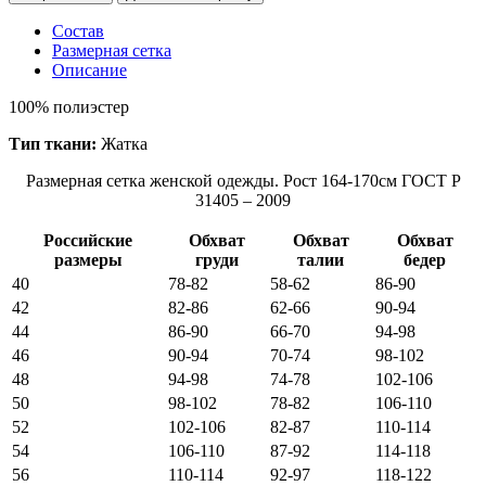
Состав
Размерная сетка
Описание
100% полиэстер
Тип ткани:
Жатка
Размерная сетка женской одежды. Рост 164-170см ГОСТ Р
31405 – 2009
Российские
Обхват
Обхват
Обхват
размеры
груди
талии
бедер
40
78-82
58-62
86-90
42
82-86
62-66
90-94
44
86-90
66-70
94-98
46
90-94
70-74
98-102
48
94-98
74-78
102-106
50
98-102
78-82
106-110
52
102-106
82-87
110-114
54
106-110
87-92
114-118
56
110-114
92-97
118-122