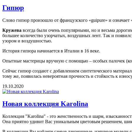
Гипюр
Слово гипюр произошло от французского «guipure» и означает
Кружева
всегда были очень популярными, но и весьма дорогим
большее количество узорчатых, воздушных лент. Так и появилс
узором и воздушностью.
История гипюра начинается в Италии в 16 веке.
Опытные мастерицы вручную с помощью – особых палочек (кокл
Сейчас гипюр создают с добавлением синтетического материала
тому же, появилась невероятная прочность и стойкость к износу
19.10.2020
Новая коллекция Karolina
Коллекция "Karolina" - это женственность и шарм, изысканнос
Она приятно удивит Вас уникальным цветовым решением, шик
В коллекции Вы найдете самые лаконичные, изящные модели со