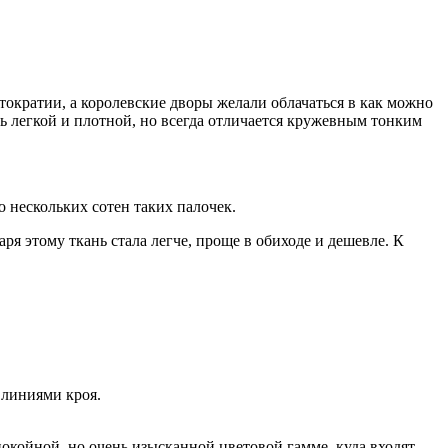
тократии, а королевские дворы желали облачаться в как можно
ь легкой и плотной, но всегда отличается кружевным тонким
 нескольких сотен таких палочек.
я этому ткань стала легче, проще в обиходе и дешевле. К
 линиями кроя.
окойной, но очень изысканной цветовой гамме, куда входят