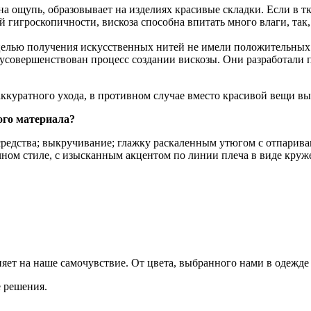
 на ощупь, образовывает на изделиях красивые складки. Если в т
 гигроскопичности, вискоза способна впитать много влаги, так,
целью получения искусственных нитей не имели положительных 
совершенствован процесс создании вискозы. Они разработали п
 аккуратного ухода, в противном случае вместо красивой вещи 
атериала?
едства; выкручивание; глажку раскаленным утюгом с отпаривани
ном стиле, с изысканным акцентом по линии плеча в виде кружев
яет на наше самочувствие. От цвета, выбранного нами в одежде 
 решения.