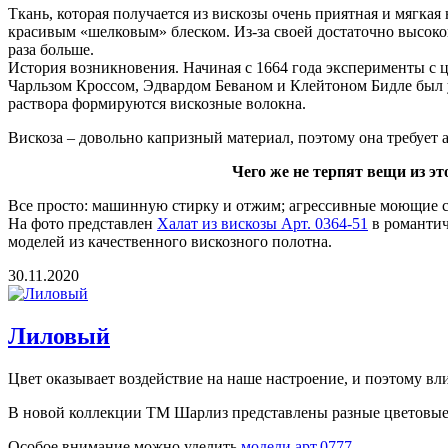
Ткань, которая получается из вискозы очень приятная и мягкая
красивым «шелковым» блеском. Из-за своей достаточно высокой
раза больше.
История возникновения. Начиная с 1664 года эксперименты с 
Чарльзом Кроссом, Эдвардом Беваном и Клейтоном Бидле был у
раствора формируются вискозные волокна.
Вискоза – довольно капризный материал, поэтому она требует
Чего же не терпят вещи из этого м
Все просто: машинную стирку и отжим; агрессивные моющие ср
На фото представлен
Халат из вискозы Арт. 0364-51
в романтич
моделей из качественного вискозного полотна.
30.11.2020
Лиловый
Цвет оказывает воздействие на наше настроение, и поэтому вли
В новой коллекции ТМ Шарлиз представлены разные цветовые
Особое внимание можно уделить
модели арт.0777
.