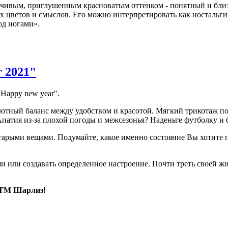
зчивым, приглушенным красноватым оттенком - понятный и близ
х цветов и смыслов. Его можно интерпретировать как ностальгию
од ногами».
 2021"
Happy new year".
лютный баланс между удобством и красотой. Мягкий трикотаж п
Апатия из-за плохой погоды и межсезонья? Наденьте футболку и 
старыми вещами. Подумайте, какое именно состояние Вы хотите
или создавать определенное настроение. Почти треть своей жиз
т ТМ Шарлиз!