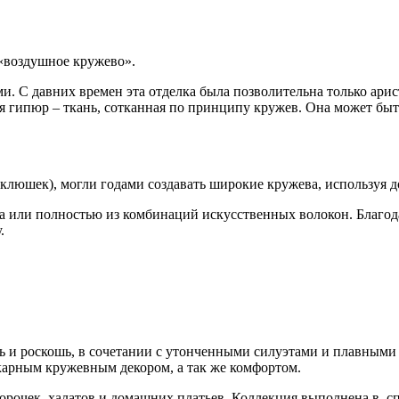
 «воздушное кружево».
и. С давних времен эта отделка была позволительна только арис
я гипюр – ткань, сотканная по принципу кружев. Она может быт
юшек), могли годами создавать широкие кружева, используя до
 или полностью из комбинаций искусственных волокон. Благодар
.
ть и роскошь, в сочетании с утонченными силуэтами и плавными
арным кружевным декором, а так же комфортом.
рочек, халатов и домашних платьев. Коллекция выполнена в сп