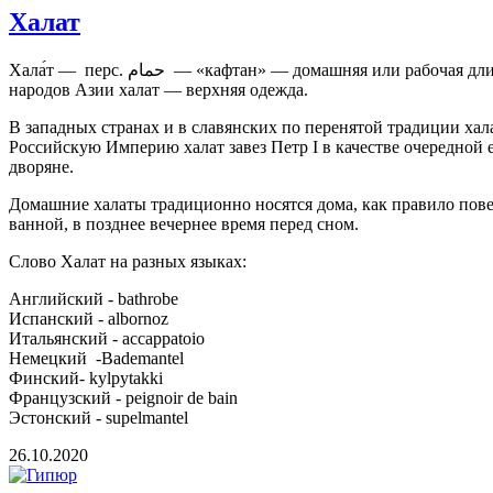
Халат
Хала́т — перс. حمام ‎ — «кафтан» — домашняя или рабочая длиннополая одежда, запахивающаяся или застёгивающаяся сверху донизу, обычно из хлопчатобумажной ткани. У многих
народов Азии халат — верхняя одежда.
В западных странах и в славянских по перенятой традиции хал
Российскую Империю халат завез Петр I в качестве очередной 
дворяне.
Домашние халаты традиционно носятся дома, как правило повер
ванной, в позднее вечернее время перед сном.
Слово Халат на разных языках:
Английский - bathrobe
Испанский - albornoz
Итальянский - accappatoio
Немецкий -Bademantel
Финский- kylpytakki
Французский - peignoir de bain
Эстонский - supelmantel
26.10.2020