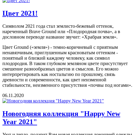
Цвет 2021!
Символом 2021 года стал землисто-бежевый оттенок,
нареченный Brave Ground или «Плодородная почва», а в
дословном переводе название звучит: «Храбрая земля».
Цвет Ground («земля») - темно-коричневый с приятным
ненавязчивым, приглушенным красноватым оттенком -
понятный и близкий каждому человеку, как символ
плодородия. В таком глубоком земляном цвете присутствует
смешение разнообразных цветов и смыслов. Его можно
интерпретировать как ностальгию по прошлому, связь
древности и современности, как цвет неизменной
стабильности, неизменного присутствия «почвы под ногами».
06.11.2020
Новогодняя коллекция "Happy New
Year 2021"
Уют и тепло, подарит Вам новая коллекция домашней одежды