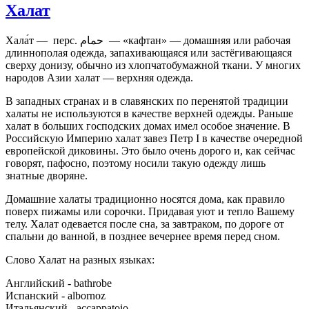
Халат
Хала́т — перс. حمام ‎ — «кафтан» — домашняя или рабочая
длиннополая одежда, запахивающаяся или застёгивающаяся
сверху донизу, обычно из хлопчатобумажной ткани. У многих
народов Азии халат — верхняя одежда.
В западных странах и в славянских по перенятой традиции
халаты не используются в качестве верхней одежды. Раньше
халат в больших господских домах имел особое значение. В
Российскую Империю халат завез Петр I в качестве очередной
европейской диковины. Это было очень дорого и, как сейчас
говорят, пафосно, поэтому носили такую одежду лишь
знатные дворяне.
Домашние халаты традиционно носятся дома, как правило
поверх пижамы или сорочки. Придавая уют и тепло Вашему
телу. Халат одевается после сна, за завтраком, по дороге от
спальни до ванной, в позднее вечернее время перед сном.
Слово Халат на разных языках:
Английский - bathrobe
Испанский - albornoz
Итальянский - accappatoio