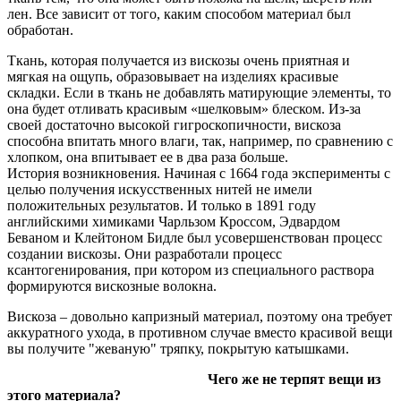
лен. Все зависит от того, каким способом материал был
обработан.
Ткань, которая получается из вискозы очень приятная и
мягкая на ощупь, образовывает на изделиях красивые
складки. Если в ткань не добавлять матирующие элементы, то
она будет отливать красивым «шелковым» блеском. Из-за
своей достаточно высокой гигроскопичности, вискоза
способна впитать много влаги, так, например, по сравнению с
хлопком, она впитывает ее в два раза больше.
История возникновения. Начиная с 1664 года эксперименты с
целью получения искусственных нитей не имели
положительных результатов. И только в 1891 году
английскими химиками Чарльзом Кроссом, Эдвардом
Беваном и Клейтоном Бидле был усовершенствован процесс
создании вискозы. Они разработали процесс
ксантогенирования, при котором из специального раствора
формируются вискозные волокна.
Вискоза – довольно капризный материал, поэтому она требует
аккуратного ухода, в противном случае вместо красивой вещи
вы получите "жеваную" тряпку, покрытую катышками.
Чего же не терпят вещи из
этого материала?