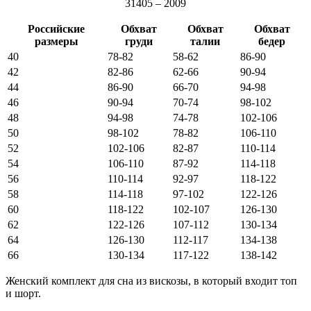
31405 – 2009
Российские
Обхват
Обхват
Обхват
размеры
груди
талии
бедер
40
78-82
58-62
86-90
42
82-86
62-66
90-94
44
86-90
66-70
94-98
46
90-94
70-74
98-102
48
94-98
74-78
102-106
50
98-102
78-82
106-110
52
102-106
82-87
110-114
54
106-110
87-92
114-118
56
110-114
92-97
118-122
58
114-118
97-102
122-126
60
118-122
102-107
126-130
62
122-126
107-112
130-134
64
126-130
112-117
134-138
66
130-134
117-122
138-142
Женский комплект для сна из вискозы, в который входит топ
и шорт.