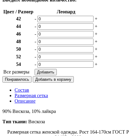
Цвет / Размер
Леопард
42
-
+
44
-
+
46
-
+
48
-
+
50
-
+
52
-
+
54
-
+
Все размеры
Понравилось
Состав
Размерная сетка
Описание
90% Вискоза, 10% лайкра
Тип ткани:
Вискоза
Размерная сетка женской одежды. Рост 164-170см ГОСТ Р